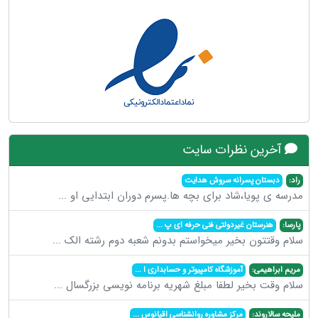
آخرین نظرات سایت
راد:
دبستان پسرانه سروش هدایت
مدرسه ی پویا،شاد برای بچه ها.پسرم دوران ابتدایی او
...
پارسا:
هنرستان غیردولتی فنی حرفه ای پ
...
سلام وقتتون بخیر میخواستم بدونم شعبه دوم رشته الک
...
مریم ابراهیمی:
آموزشگاه کامپیوتر و حسابداری ا
...
سلام وقت بخیر لطفا مبلغ شهریه برنامه نویسی بزرگسال
...
ملیحه سالاروند:
مرکز مشاوره روانشناسی اقیانوس
...