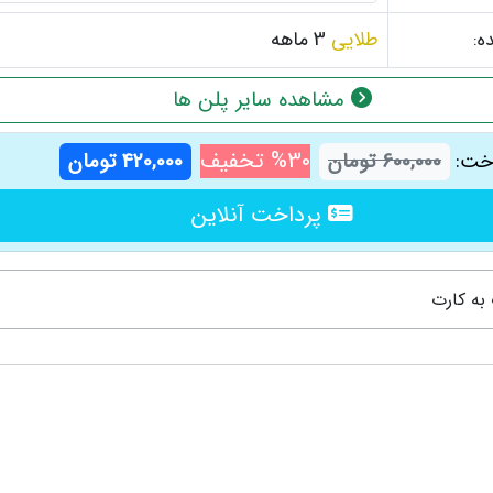
طلایی
3 ماهه
ه:
مشاهده سایر پلن ها
30% تخفیف
600,000 تومان
420,000 تومان
اخت:
پرداخت آنلاین
 به کارت