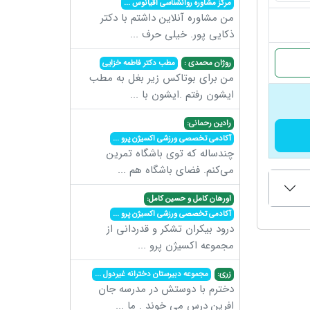
مرکز مشاوره روانشناسی اقیانوس
...
من مشاوره آنلاین داشتم با دکتر
ذکایی پور. خیلی حرف
...
روژان محمدی :
مطب دکتر فاطمه خزایی
من برای بوتاکس زیر بغل به مطب
ایشون رفتم .ایشون با
...
رادین رحمانی:
آکادمی تخصصی ورزشی اکسیژن پرو
...
چندساله که توی باشگاه تمرین
می‌کنم. فضای باشگاه هم
...
اورهان کامل و حسین کامل:
آکادمی تخصصی ورزشی اکسیژن پرو
...
درود بیکران تشکر و قدردانی از
مجموعه اکسیژن پرو
...
زری:
مجموعه دبیرستان دخترانه غیردول
...
دخترم با دوستش در مدرسه جان
افرین درس می خوند . ما
...