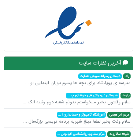
آخرین نظرات سایت
راد:
دبستان پسرانه سروش هدایت
مدرسه ی پویا،شاد برای بچه ها.پسرم دوران ابتدایی او
...
پارسا:
هنرستان غیردولتی فنی حرفه ای پ
...
سلام وقتتون بخیر میخواستم بدونم شعبه دوم رشته الک
...
مریم ابراهیمی:
آموزشگاه کامپیوتر و حسابداری ا
...
سلام وقت بخیر لطفا مبلغ شهریه برنامه نویسی بزرگسال
...
ملیحه سالاروند:
مرکز مشاوره روانشناسی اقیانوس
...