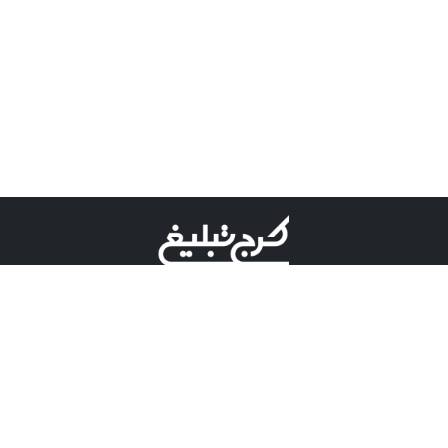
©کرج تبلیغ علامت تجاری ثبت شده در "اداره ثبت برند"
میباشد و هرگونه استفاده از این عنوان با پسوند و پیشوند قابل
پیگیری قضایی میباشد.
دارای نماد اعتبار 1 ستاره از مركز توسعه تجارت الكترونیكی
وزارت صنعت، معدن و تجارت.
مسئولیت آگهی های درج شده در این سایت بر عهده آگهی