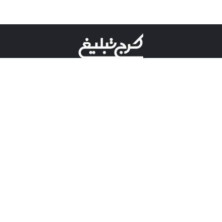
©کرج تبلیغ علامت تجاری ثبت شده در "اداره ثبت برند"
میباشد و هرگونه استفاده از این عنوان با پسوند و پیشوند قابل
پیگیری قضایی میباشد.
دارای نماد اعتبار 1 ستاره از مركز توسعه تجارت الكترونیكی
وزارت صنعت، معدن و تجارت.
مسئولیت آگهی های درج شده در این سایت بر عهده آگهی
دهنده می باشد.
تعرفه تبلیغات
پنل کاربری