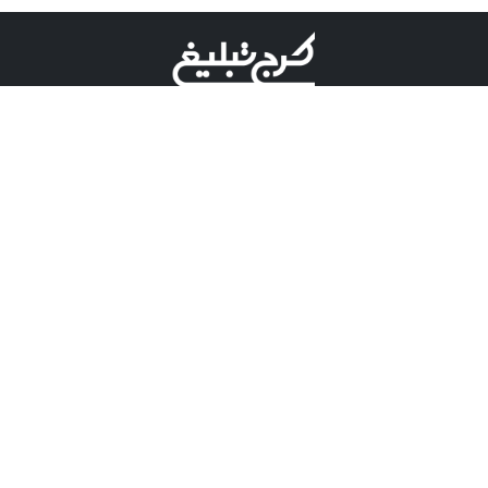
©کرج تبلیغ علامت تجاری ثبت شده در "اداره ثبت برند"
میباشد و هرگونه استفاده از این عنوان با پسوند و پیشوند قابل
پیگیری قضایی میباشد.
دارای نماد اعتبار 1 ستاره از مركز توسعه تجارت الكترونیكی
وزارت صنعت، معدن و تجارت.
مسئولیت آگهی های درج شده در این سایت بر عهده آگهی
دهنده می باشد.
تعرفه تبلیغات
پنل کاربری
تماس با کرج تبلیغ