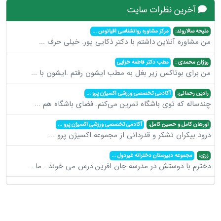
آخرین نظرات سایت
ملیحه سالاروند:
مرکز مشاوره روانشناسی اقیانوس
...
من مشاوره آنلاین داشتم با دکتر ذکایی پور. خیلی حرف
...
روژان محمدی :
مطب دکتر فاطمه خزایی
من برای بوتاکس زیر بغل به مطب ایشون رفتم .ایشون با
...
رادین رحمانی:
آکادمی تخصصی ورزشی اکسیژن پرو
...
چندساله که توی باشگاه تمرین می‌کنم. فضای باشگاه هم
...
اورهان کامل و حسین کامل:
آکادمی تخصصی ورزشی اکسیژن پرو
...
درود بیکران تشکر و قدردانی از مجموعه اکسیژن پرو
...
زری:
مجموعه دبیرستان دخترانه غیردول
...
دخترم با دوستش در مدرسه جان افرین درس می خوند . ما
...