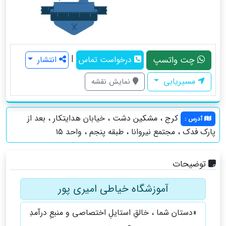
|
چت واتسپ
درخواست تماس
انتشار
مسیریابی
نمایش نقشه
کرج ، مشکین دشت ، خیابان هدایتکار ، بعد از
آدرس
:
پارک فدک ، مجتمع نیروانا ، طبقه پنجم ، واحد ۱۵
توضیحات
آموزشگاه خیاطی امیری پور
«دستان شما ، خالقِ استایلِ اختصاصی و منبعِ درآمدِ