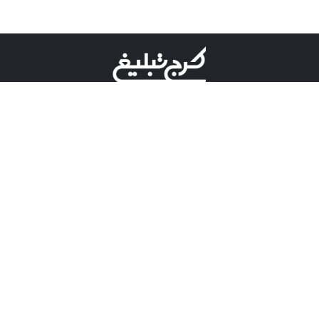
©کرج تبلیغ علامت تجاری ثبت شده در "اداره ثبت برند"
میباشد و هرگونه استفاده از این عنوان با پسوند و پیشوند قابل
پیگیری قضایی میباشد.
دارای نماد اعتبار 1 ستاره از مركز توسعه تجارت الكترونیكی
وزارت صنعت، معدن و تجارت.
مسئولیت آگهی های درج شده در این سایت بر عهده آگهی
دهنده می باشد.
تعرفه تبلیغات
پنل کاربری