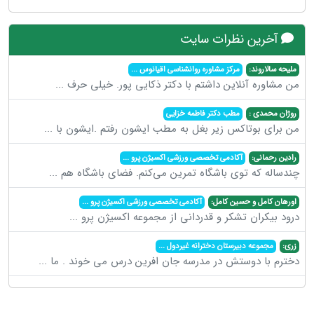
آخرین نظرات سایت
ملیحه سالاروند:
مرکز مشاوره روانشناسی اقیانوس
...
من مشاوره آنلاین داشتم با دکتر ذکایی پور. خیلی حرف
...
روژان محمدی :
مطب دکتر فاطمه خزایی
من برای بوتاکس زیر بغل به مطب ایشون رفتم .ایشون با
...
رادین رحمانی:
آکادمی تخصصی ورزشی اکسیژن پرو
...
چندساله که توی باشگاه تمرین می‌کنم. فضای باشگاه هم
...
اورهان کامل و حسین کامل:
آکادمی تخصصی ورزشی اکسیژن پرو
...
درود بیکران تشکر و قدردانی از مجموعه اکسیژن پرو
...
زری:
مجموعه دبیرستان دخترانه غیردول
...
دخترم با دوستش در مدرسه جان افرین درس می خوند . ما
...