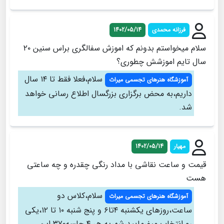
فرزانه محمدی
1402/05/14
سلام میخواستم بدونم که اموزش سفالگری براس سنین ۲۰
سال تایم اموزشش چطوری؟
سلام،فعلا فقط تا ۱۴ سال
آموزشگاه هنرهای تجسمی میراث
داریم،به محض برگزاری بزرگسال اطلاع رسانی خواهد
شد.
مهیار
1402/05/14
قیمت و ساعت نقاشی با مداد رنگی چقدره و چه ساعتی
هست
سلام،کلاس دو
آموزشگاه هنرهای تجسمی میراث
ساعت،روزهای یکشنبه ۴تا۶ و پنج شنبه ۱۰ تا ۱۲،یکی
رو انتخاب میفرمایید،شهریه هر ۴ جلسه۳۷۰،این