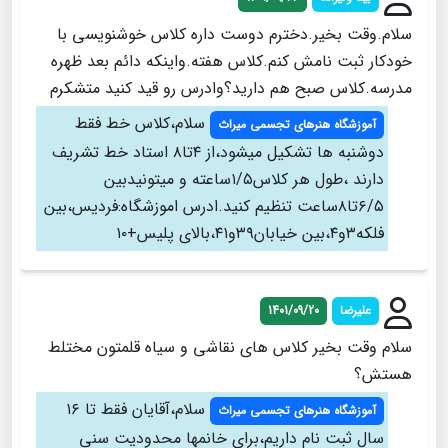
سلام.وقت بخیر.دخترم دوست داره کلاس خوشنویسی با
خودکار ثبت نامش کنم.کلاس هفته.واینکه دائم بعد ظهره
مدرسه.کلاس صبح هم دارید؟وادرس رو قید کنید متشکرم
سلام،کلاس خط فقط
آموزشگاه هنرهای تجسمی میراث
دوشنبه ها تشکیل میشود،از ۴تا۸ استاد خط تشریف
دارند ،طول هر کلاس۱/۵ساعته و میتونیدبین
۶/۵تا۸ساعت تنظیم کنید.ادرس اموزشگاه:فردیس،بین
فلکه۳و۴،بین خیابان۳۹و۴۱،بالای پلیس+۱۰
علیرضا
1401/09/20
سلام وقت بخیر کلاس های نقاشی و سیاه قلمتون مختلط
هستش؟
سلام،آقایان فقط تا ۱۶
آموزشگاه هنرهای تجسمی میراث
سال ثبت نام داریم،برای خانمها محدودیت سنی