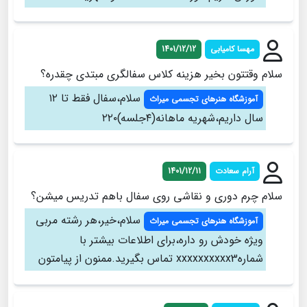
مهسا کامیابی
1401/12/12
سلام وقتتون بخیر هزینه کلاس سفالگری مبتدی چقدره؟
سلام،سفال فقط تا ۱۲
آموزشگاه هنرهای تجسمی میراث
سال داریم،شهریه ماهانه(۴جلسه)۲۲۰
آرام سعادت
1401/12/11
سلام چرم دوری و نقاشی روی سفال باهم تدریس میشن؟
سلام،خیر،هر رشته مربی
آموزشگاه هنرهای تجسمی میراث
ویژه خودش رو داره،برای اطلاعات بیشتر با
شمارهxxxxxxxxxx3 تماس بگیرید.ممنون از پیامتون