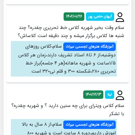
آیهان حاجی پور
1402/01/26
سلام وقت بخیر شهریه کلاس خط تحریری چقدره؟ چند
شنبه ها کلاس برگزار میشه و چند دقیقه است کلاساش؟
سلام،کلاس روزهای
آموزشگاه هنرهای تجسمی میراث
دوشنبه،از ۶ تا۸ استاد تشریف دارند،زمان هر کلاس
۱/۵ساعت و شهریه ماهانه(هر ۴ جلسه)براز خط
تحریری ۲۸۰،شکسته ۳۰۰ و قلم نی۳۲۰ است.
لیلا
1401/12/13
سلام کلاس ویترای برای چه سنین دارید ؟ و شهریه چقدره؟
با تشکر
سلام،از ۸ سال به بالا
آموزشگاه هنرهای تجسمی میراث
اموزش داریم،دوره ۸ ساعت است و شهریه ۸۰۰