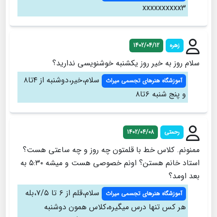
xxxxxxxxxx3
زهره
1402/04/12
سلام روز به خیر روز یکشنبه خوشنویسی ندارید؟
سلام،خیر،دوشنبه از ۴تا۸
آموزشگاه هنرهای تجسمی میراث
و پنج شنبه ۶تا۸
رحمتی
1402/04/08
ممنونم. کلاس خط با قلمتون چه روز و چه ساعتی هست؟
استاد خانم هستن؟ اونم خصوصی هست و میشه ۵:۳۰ به
بعد اومد؟
سلام،قلم از ۶ تا ۷/۵،بله
آموزشگاه هنرهای تجسمی میراث
هر کس تنها درس میگیره،کلاس همون دوشنبه