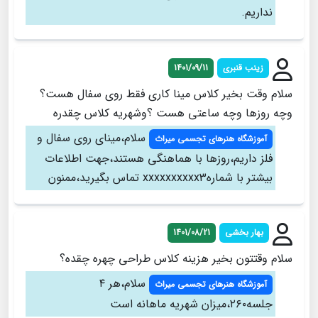
نداریم.
زینب قنبری
1401/09/11
سلام وقت بخیر کلاس مینا کاری فقط روی سفال هست؟
وچه روزها وچه ساعتی هست ؟وشهریه کلاس چقدره
سلام،مینای روی سفال و
آموزشگاه هنرهای تجسمی میراث
فلز داریم،روزها با هماهنگی هستند،جهت اطلاعات
بیشتر با شمارهxxxxxxxxxx3 تماس بگیرید،ممنون
بهار بخشی
1401/08/21
سلام وقتتون بخیر هزینه کلاس طراحی چهره چقده؟
سلام،هر ۴
آموزشگاه هنرهای تجسمی میراث
جلسه۲۶۰،میزان شهریه ماهانه است