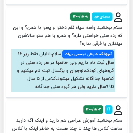
سعیدی فرد
1400/11/08
سلام ببخشید واسه سیاه قلم دخترا و پسرا با همن؟ و این
که رده سنی خواستی داره؟ و همرو با هم سنو سالاشون
میندازن یا فرقی نداره؟
سلام،اقایان فقط زیر ۱۶
آموزشگاه هنرهای تجسمی میراث
سال ثبت نام داریم ولی خانمها در هر رده سنی در
گروههای کودک،نوجوان و بزگسال ثبت نام میکنیم و
کلاسها جداگانه تشکیل مبشود،کلاس از ۵ سال
تا۹۹سال داریم ولی هر گروه سنی جداگانه
1400/11/03
Ff
سلام ببخشید آموزش طراحی هم دارید و اینکه اگه دارید
ساعت کلاس ها چند تا چند هست به خاطر اینکه با کلاس