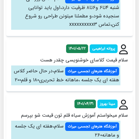
شنبه ۴تا۶ و۶تا۸ ظرفیت دارد،اول باید توانایی
سنجیده شود،و مطمئنا میتونن طراحی رو شروع
کنن،تماس xxxxxxxxxx3
پروانه ابراهیمی
1401/05/22
سلام قیمت کلاسای خوشنویسی چقدر هست
سلام،در حال حاضر کلاس
آموزشگاه هنرهای تجسمی میراث
هفته ای یک جلسه ،ماهانه خط تحریری۱۸۰ و قلم۲۰۰
مبینا بهروز
1401/04/31
سلام میخواستم آموزش سیاه قلم تون قیمت شو بپرسم
سلام،هفته ای یک جلسه
آموزشگاه هنرهای تجسمی میراث
و ماهانه۲۶۰