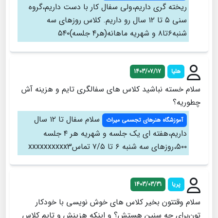
ریخته گری داریم،ولی سفال کار با دست داریم،گروه
سنی ۵ تا ۱۲ سال رو داریم. کلاس روزهای سه
شنبه۶تا۸ و شهریه ماهانه(هر۴ جلسه)۵۴۰
هلیا
1403/07/17
سلام خسته نباشید کلاس های سفالگری تایم و هزینه آش
چطوریه؟
سلام سفال تا ۱۲ سال
آموزشگاه هنرهای تجسمی میراث
داریم،هفته ای یک جلسه و شهریه هر ۴ جلسه
۵۰۰،روزهای سه شنبه ۶ تا ۷/۵ تماسxxxxxxxxxx3
پریا
1403/03/31
سلام وقتتون بخیر کلاس های خوش نویسی با خودکار
تون‌برای چه سنین هستش؟ و اینکه هزینش و تایم کلاس