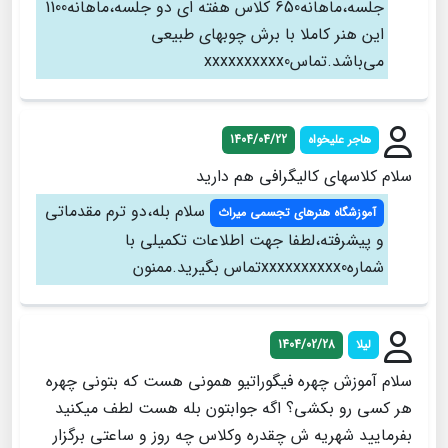
جلسه،ماهانه650 کلاس هفته ای دو جلسه،ماهانه1100
این هنر کاملا با برش چوبهای طبیعی
می‌باشد.تماسxxxxxxxxxx0
هاجر علیخواه
1404/04/22
سلام کلاسهای کالیگرافی هم دارید
سلام بله،دو ترم مقدماتی
آموزشگاه هنرهای تجسمی میراث
و پیشرفته،لطفا جهت اطلاعات تکمیلی با
شمارهxxxxxxxxxx0تماس بگیرید.ممنون
لیلا
1404/02/28
سلام آموزش چهره فیگوراتیو همونی هست که بتونی چهره
هر کسی رو بکشی؟ اگه جوابتون بله هست لطف میکنید
بفرمایید شهریه ش چقدره وکلاس چه روز و ساعتی برگزار