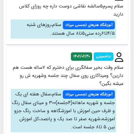
سلام پسرم۵سالشه نقاشی دوست داره چه روزای کلاس
دارید
سلام،روزهای شنبه
آموزشگاه هنرهای تجسمی میراث
۴/۵تا۶رده سنی۵تا۸ سال هستند.
نداحسینی
1402/02/30
سلام وقت بخیر سفالگری برای دخترم که ۷ساله هست هم
دارین؟ ومیناکاری روی سفال چند جلسه وشهریه ش رو
میشه بگین؟
سلام،سفال هفته ای یک
آموزشگاه هنرهای تجسمی میراث
جلسه و شهریه ماهانه(۴جلسه)۳۰۰ و مینای سفال رنگ
و ظرف حین اموزش با اموزشگاهه و ساخت رنگ جزو
اموزشه،شهریه صفر تا صد یک و پانصد،کل اموزش
بین ۵ تا۸ جلسه است.