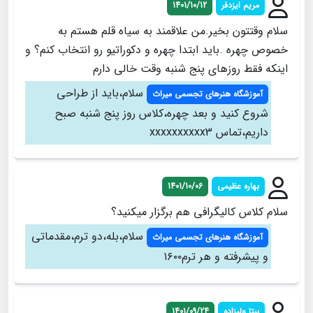
مریم ایزدفر
1401/10/12
سلام وقتتون بخیر.من علاقمند به سیاه قلم هستم به
خصوص چهره .باید ابتدا چهره و دکوراتیو رو انتخاب کنم؟ و
اینکه فقط روزهای پنج شنبه وقت خالی دارم
سلام،باید از طراحی
آموزشگاه هنرهای تجسمی میراث
شروع کنید و بعد چهره،کلاس روز پنج شنبه صبح
داریم،تماس xxxxxxxxxx3
بهاره عظیمی
1401/10/06
سلام کلاس کالیگرافی هم برگزار میکنید؟
سلام،بله،دو ترم،مقدماتی
آموزشگاه هنرهای تجسمی میراث
و پیشرفته و هر ترم۱۶۰۰
بیتا ولیزاده
1401/09/24