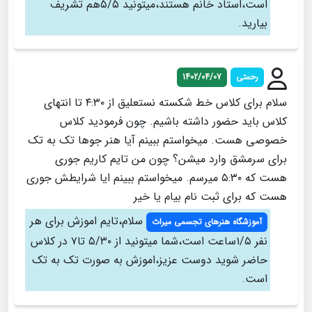
است،استاد خانم هستند،میتونید ۵/۵هم تشریف
بیارید.
رحمتی
1402/04/07
سلام برای کلاس خط شکسته نستعلیق از ۴:۳۰ تا انتهای
کلاس باید حضور داشته باشیم. چون فرمودید کلاس
خصوصی هست. میخواستم ببینم آیا هنر جوها تک به تک
برای سرمشق وارد میشن؟ چون من تایم کاریم جوری
هست که ۵:۳۰ میرسم. میخواستم ببینم ایا شرایطش جوری
هست که برای ثبت نام بیام یا خیر
سلام،تایم اموزش برای هر
آموزشگاه هنرهای تجسمی میراث
نفر ۱/۵ساعت است،شما میتونید از ۵/۳۰ تا۷ در کلاس
حاضر شوید دوست عزیز،اموزش به صورت تک به تک
است.