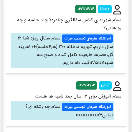
1402/04/04
Userx
سلام شهریه ی کلاس سفالگری چقدره؟ چند جلسه و چه
روزهایی؟
سلام،سفال ویژه ۵تا ۱۲
آموزشگاه هنرهای تجسمی میراث
سال داریم،شهریه ماهانه ۳۰۰ (هر۴جلسه)+۲۰هزینه
گل،عصرها ظرفیت کامل شده و صبح سه
شنبه۱۱تا۱۲/۵ثبت نام داریم.
آیدان
1402/04/03
سلام آموزش برای ۱۳ سال چند شنبه‌ ها هست
سلام،چه رشته ای؟
آموزشگاه هنرهای تجسمی میراث
تماسxxxxxxxxxx3