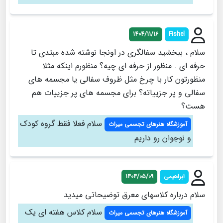
1404/11/16
Fishel
سلام ، ببخشید سفالگری در اونجا نوشته شده مبتدی تا
حرفه ای . منظور از حرفه ای چیه؟ منظورم اینکه مثلا
منظورتون کار با چرخ مثل ظروف سفالی یا مجسمه های
سفالی و پر جزییاته؟ برای مجسمه های پر جزییات هم
هست؟
سلام فعلا فقط گروه کودک
آموزشگاه هنرهای تجسمی میراث
و نوجوان رو داریم
ابراهیمی
1404/05/09
سلام درباره کلاسهای معرق توضیحاتی میدید
سلام کلاس هفته ای یک
آموزشگاه هنرهای تجسمی میراث