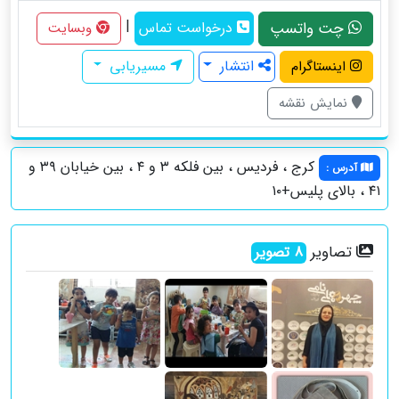
|
چت واتسپ
درخواست تماس
وبسایت
انتشار
مسیریابی
اینستاگرام
نمایش نقشه
کرج ، فردیس ، بین فلکه ۳ و ۴ ، بین خیابان ۳۹ و
آدرس
:
۴۱ ، بالای پلیس+۱۰
تصاویر
8
تصویر