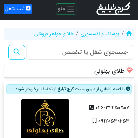
منو
ثبت شغل
پوشاک و اکسسوری
طلا و جواهر فروشی
طلای بهلولی
با اعلام آشنایی از طریق سایت
کرج تبلیغ
از تخفیف برخوردار شوید.
026-32250507
09120530253