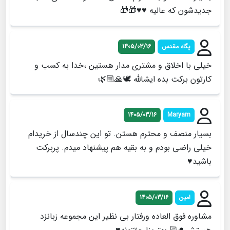
جدیدشون که عالیه ♥️♥️🎁🎁
پگاه مقدس
1405/03/16
خیلی با اخلاق و مشتری مدار هستین ،خدا به کسب و
کارتون برکت بده ایشالله 🕊️🙏🏼🌿
1405/03/16
Maryam
بسیار منصف و محترم هستن. تو این چندسال از خریدام
خیلی راضی بودم و به بقیه هم پیشنهاد میدم. پربرکت
باشید♥️
امین
1405/03/16
مشاوره فوق العاده ورفتار بی نظیر این مجموعه زبانزد