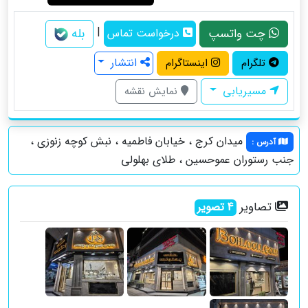
|
بله
چت واتسپ
درخواست تماس
انتشار
تلگرام
اینستاگرام
مسیریابی
نمایش نقشه
میدان کرج ، خیابان فاطمیه ، نبش کوچه زنوزی ،
آدرس
:
جنب رستوران عموحسین ، طلای بهلولی
تصاویر
4
تصویر