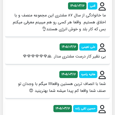
قمی
1405/03/16
ما خانوادگی از سال ۸۷ مشتری این مجموعه منصف و با
اخلاق هستیم. واقعا هر کسی رو هم میبینم معرفی میکنم
بس که کار بلد و خوش انرژی هستند👌
علی نعیمی
1405/03/16
بی نظیر کار درست مشتری مدار. 🙏🌹🌹🌹🌹🌹🌹
هانیه یاسره
1405/03/16
شما با انصاف ترین هستین واقعاااا میگم با وجدان تو
صنف شما واقعا کم پیدا میشه شما بهترینید 😍
حسین تقی زاده
1405/03/16