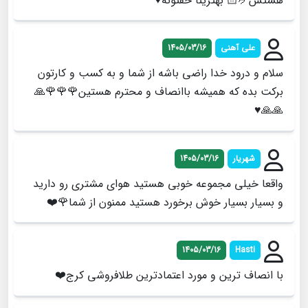
هستش🤌🏻 بهترینا حقتونه♥️
علی آهنی
1405/03/16
سلام و درود خدا راضی باشه از شما و به کسب و کارتون
برکت بده که همیشه باانصاف و محترم هستین🌹🌹🌹🙏
🙏🙏♥️
شهریار
1405/03/16
واقعا خیلی مجموعه خوبی هستید هوای مشتری رو دارید
و بسیار بسیار خوش برخورد هستید ممنون از شما🌹❤️
1405/03/16
Hasti
با انصاف ترین و مورد اعتمادترین طلافروشی کرج❤️