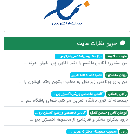
آخرین نظرات سایت
ملیحه سالاروند:
مرکز مشاوره روانشناسی اقیانوس
...
من مشاوره آنلاین داشتم با دکتر ذکایی پور. خیلی حرف
...
روژان محمدی :
مطب دکتر فاطمه خزایی
من برای بوتاکس زیر بغل به مطب ایشون رفتم .ایشون با
...
رادین رحمانی:
آکادمی تخصصی ورزشی اکسیژن پرو
...
چندساله که توی باشگاه تمرین می‌کنم. فضای باشگاه هم
...
اورهان کامل و حسین کامل:
آکادمی تخصصی ورزشی اکسیژن پرو
...
درود بیکران تشکر و قدردانی از مجموعه اکسیژن پرو
...
زری:
مجموعه دبیرستان دخترانه غیردول
...