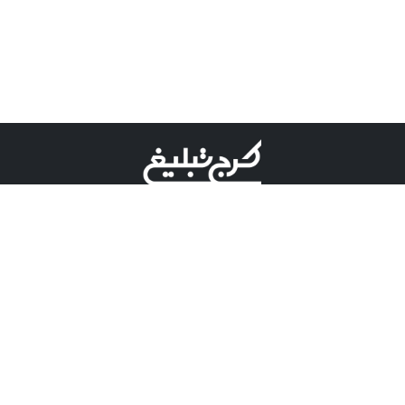
©کرج تبلیغ علامت تجاری ثبت شده در "اداره ثبت برند"
میباشد و هرگونه استفاده از این عنوان با پسوند و پیشوند قابل
پیگیری قضایی میباشد.
دارای نماد اعتبار 1 ستاره از مركز توسعه تجارت الكترونیكی
وزارت صنعت، معدن و تجارت.
مسئولیت آگهی های درج شده در این سایت بر عهده آگهی
دهنده می باشد.