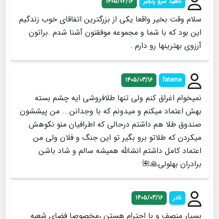
ناهید سرو رنجبر
1405/03/16
سلام وقت بخیر واقعا یکی از بزرگترین اتفاقای خوب زندگیم
این بود که با شما و مجموعه موفقتون آشنا شدم .براتون
آرزوی بهترینها رو دارم .
1405/03/16
fateme
نمیخوام اغراق کنم ولی تنها طلافروشی ایه چشم بسته
بهش اعتماد میکنم و میدونم که با وجدانن... من پیششون
صندوق طلا هم داشتم درحالی که اطرافیان منو نکوهش
میکردن که طلاتو برو بگیر تو این جنگ و فلان ولی من
اعتماد کامل داشتم انشالله همیشه سالم و شاد باشن
برادران بهلولی🙏🌺
نادر
1405/03/16
بسیار منصف و با احترام هستن ،مخصوصا فضای شعبه