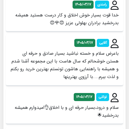
رامندی
1405/03/17
خدا قوت بسیار خوش اخلاق و کار درست هستید همیشه
بدرخشید برادران بهلولی عزیز 😍🌹😍
آقایی
1405/03/17
باعرض سلام و خسته نباشید بسیار صادق و حرفه ای
هستن خوشحالم که سال هاست با این مجموعه آشنا شدم
و همیشه با راهنمایی هاشون تونستم بهترین خرید رو بکنم
و لذت ببرم....با آرزوی بهترینها
توکلی
1405/03/17
سلام و درود،بسیار حرفه ای و با اخلاق👌امیدوارم همیشه
بدرخشید🌟