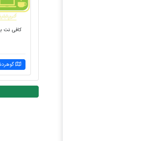
کافی نت با
گوهرد