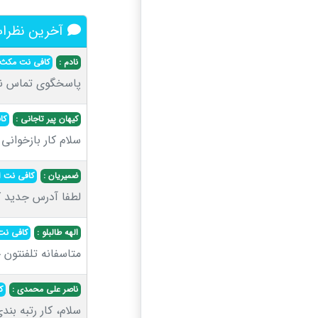
آخرین نظرات
نادم :
کافی نت مکث
پاسخگوی تماس نب
کیهان پیر تاجانی :
کا
سلام کار بازخوانی 
ضمیریان :
کافی نت ا
لطفا آدرس جدید ک
الهه طالبلو :
کافی نت
متاسفانه تلفنتون
ناصر علی محمدی :
ک
سلام، کار رتبه بن