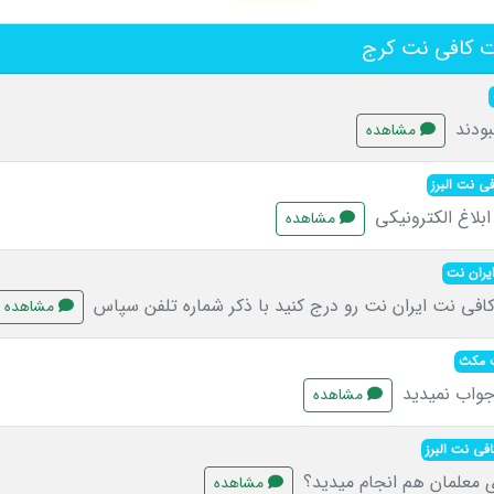
 کافی نت کرج
ودند
مشاهده
فی نت البرز
ابلاغ الکترونیکی
مشاهده
یران نت
افی نت ایران نت رو درج کنید با ذکر شماره تلفن سپاس
مشاهده
 مکث
 جواب نمیدید
مشاهده
افی نت البرز
دی معلمان هم انجام میدید؟
مشاهده