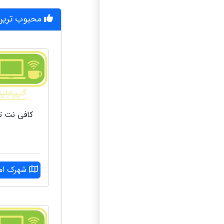
محبوب ترین
کافی نت تی
شهرک امام 