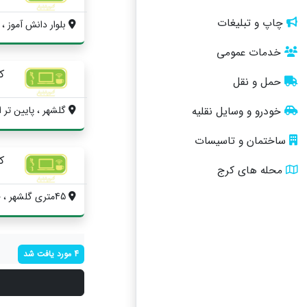
چاپ و تبلیغات
بلوار دانش آموز ،
خدمات عمومی
ک
حمل و نقل
گلشهر ، پایین تر ا
خودرو و وسایل نقلیه
ساختمان و تاسیسات
ک
محله های کرج
45متری گلشهر ، خیابان درختی
4 مورد یافت شد