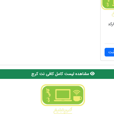
رکد
شت
مشاهده لیست کامل کافی نت کرج