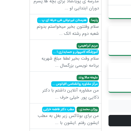
مدرسه ی پویا،شاد برای بچه ها.پسرم
دوران ابتدایی او
...
پارسا:
هنرستان غیردولتی فنی حرفه ای پ
...
سلام وقتتون بخیر میخواستم بدونم
شعبه دوم رشته الک
...
مریم ابراهیمی:
آموزشگاه کامپیوتر و حسابداری ا
...
سلام وقت بخیر لطفا مبلغ شهریه
برنامه نویسی بزرگسال
...
ملیحه سالاروند:
مرکز مشاوره روانشناسی اقیانوس
...
من مشاوره آنلاین داشتم با دکتر
ذکایی پور. خیلی حرف
...
روژان محمدی :
مطب دکتر فاطمه خزایی
من برای بوتاکس زیر بغل به مطب
ایشون رفتم .ایشون با
...