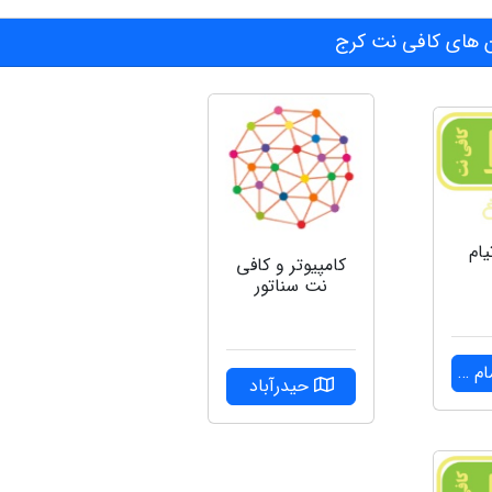
 های کافی نت کرج
ام
کامپیوتر و کافی
نت سناتور
رضا
حیدرآباد