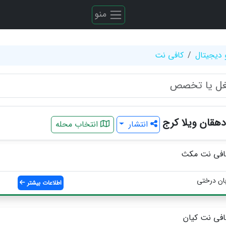
منو
 دیجیتال
کافی نت
هقان ویلا کرج
انتشار
انتخاب محله
افی نت مکث
ان درختی
اطلاعات بیشتر
افی نت کیان