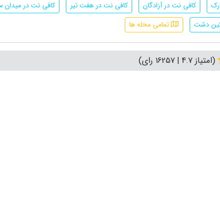
رک
کافی نت در آزادگان
کافی نت در هفت تیر
کافی نت در میدان سپ
کین دشت
تمامی محله ها
(امتیاز 4.7 | 16257 رای)