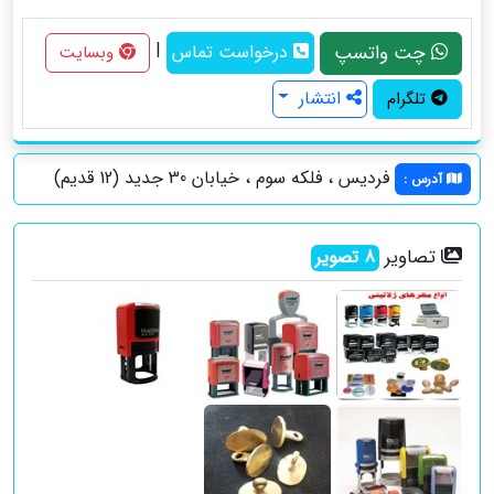
|
چت واتسپ
درخواست تماس
وبسایت
انتشار
تلگرام
فردیس ، فلکه سوم ، خیابان 30 جدید (12 قدیم)
آدرس
:
تصاویر
8
تصویر