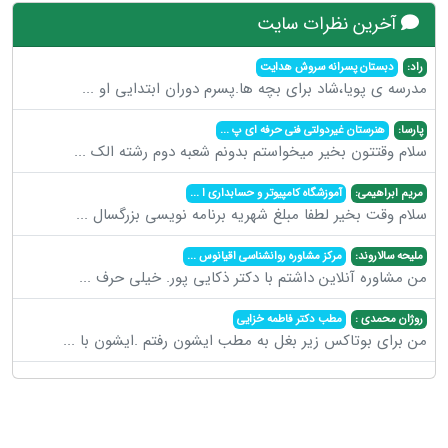
آخرین نظرات سایت
راد:
دبستان پسرانه سروش هدایت
مدرسه ی پویا،شاد برای بچه ها.پسرم دوران ابتدایی او
...
پارسا:
هنرستان غیردولتی فنی حرفه ای پ
...
سلام وقتتون بخیر میخواستم بدونم شعبه دوم رشته الک
...
مریم ابراهیمی:
آموزشگاه کامپیوتر و حسابداری ا
...
سلام وقت بخیر لطفا مبلغ شهریه برنامه نویسی بزرگسال
...
ملیحه سالاروند:
مرکز مشاوره روانشناسی اقیانوس
...
من مشاوره آنلاین داشتم با دکتر ذکایی پور. خیلی حرف
...
روژان محمدی :
مطب دکتر فاطمه خزایی
من برای بوتاکس زیر بغل به مطب ایشون رفتم .ایشون با
...