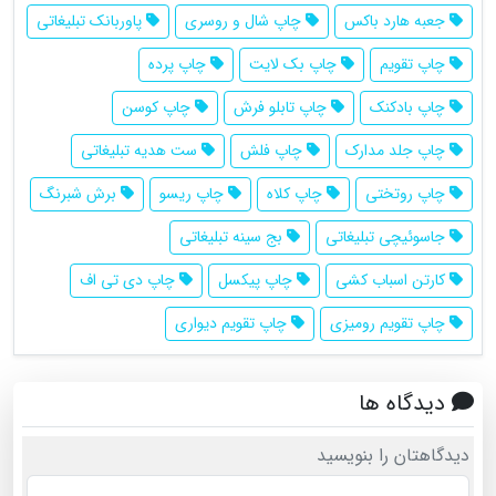
جعبه هارد باکس
چاپ شال و روسری
پاوربانک تبلیغاتی
چاپ تقویم
چاپ بک لایت
چاپ پرده
چاپ بادکنک
چاپ تابلو فرش
چاپ کوسن
چاپ جلد مدارک
چاپ فلش
ست هدیه تبلیغاتی
چاپ روتختی
چاپ کلاه
چاپ ریسو
برش شبرنگ
جاسوئیچی تبلیغاتی
بج سینه تبلیغاتی
کارتن اسباب کشی
چاپ پیکسل
چاپ دی تی اف
چاپ تقویم رومیزی
چاپ تقویم دیواری
دیدگاه ها
دیدگاهتان را بنویسید