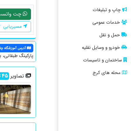
چاپ و تبلیغات
چت واتسپ
خدمات عمومی
مسیریابی
حمل و نقل
خودرو و وسایل نقلیه
آدرس آموزشگاه چا
پاركینگ طبقانی، برج آر
ساختمان و تاسیسات
محله های کرج
45
ت
تصاویر