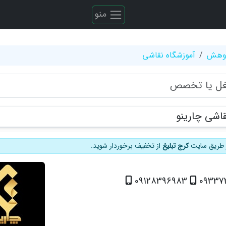
منو
ژوهش
آموزشگاه نقاشی
قاشی چارینو
از طریق سایت
کرج تبلیغ
از تخفیف برخوردار شوید.
09128396983
09337