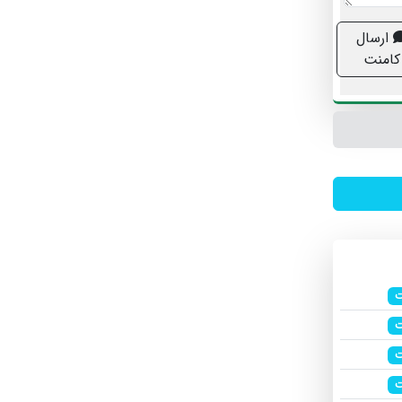
ارسال
کامنت
ت
ت
ت
ت