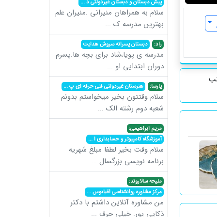
پیش دبستان و دبستان غیردولتی د
...
سلام به همراهان منیرانی .منیران علم
بهترین مدرسه ک
...
راد:
دبستان پسرانه سروش هدایت
مدرسه ی پویا،شاد برای بچه ها.پسرم
دوران ابتدایی او
...
نب
پارسا:
هنرستان غیردولتی فنی حرفه ای پ
...
سلام وقتتون بخیر میخواستم بدونم
شعبه دوم رشته الک
...
مریم ابراهیمی:
آموزشگاه کامپیوتر و حسابداری ا
...
سلام وقت بخیر لطفا مبلغ شهریه
برنامه نویسی بزرگسال
...
ملیحه سالاروند:
مرکز مشاوره روانشناسی اقیانوس
...
من مشاوره آنلاین داشتم با دکتر
ذکایی پور. خیلی حرف
...