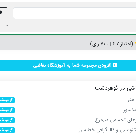
(امتیاز 4.7 | 709 رای)
افزودن مجموعه شما به آموزشگاه نقاشی
اشی در گوهردشت
هنر
گوهردش
لابدوز
گوهردش
رهای تجسمی سیمرغ
گوهردش
نویسی و کالیگرافی خط سبز
گوهردش