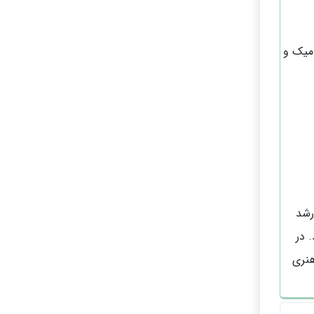
میک و
رشد
 در
هنری