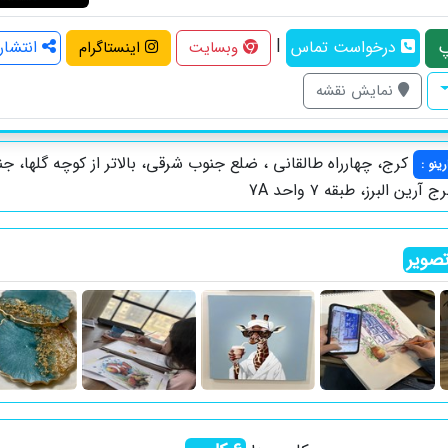
|
درخواست تماس
انتشار
وبسایت
اینستاگرام
نمایش نقشه
کرج، چهارراه طالقانى ، ضلع جنوب شرقى، بالاتر از كوچە گلھا، ج
رینو
:
ين البرز، طبقه ٧ واحد 7A
صویر