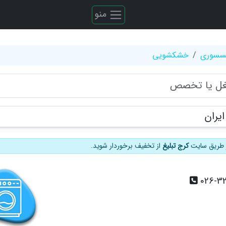
منو
کسسوری
خشکشویی
یران
از طریق سایت
کرج تبلیغ
از تخفیف برخوردار شوید.
026-3