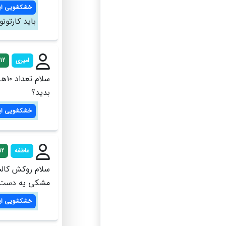
خشکشویی ای
باید کارتونو
امیری
12
سلا
بدید؟
خشکشویی ای
عاطفه
12
سلام روکش کال
مشکی یه دست ب
خشکشویی ای