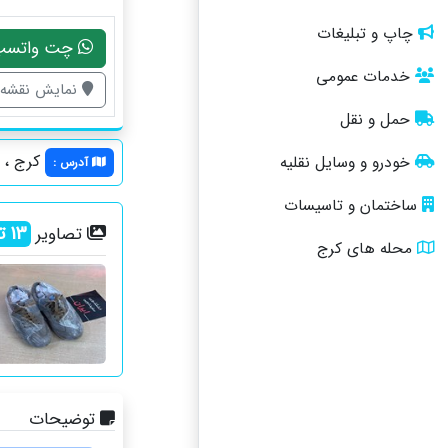
چاپ و تبلیغات
چت واتسپ
خدمات عمومی
نمایش نقشه
حمل و نقل
کرج ، م
خودرو و وسایل نقلیه
آدرس
:
ساختمان و تاسیسات
13
تص
تصاویر
محله های کرج
توضیحات