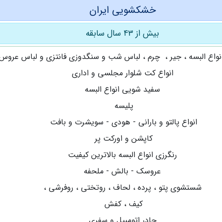
خشکشویی ایران
بیش از ۴۳ سال سابقه
واع البسه ، جیر ، چرم ، لباس شب و سنگدوزي فانتزي و لباس عرو
انواع كت شلوار مجلسي و اداري
سفيد شويي انواع البسه
پليسه
انواع پالتو و بارانی - هودی - سویشرت و بافت
كاپشن و اوركت پر
رنگرزي انواع البسه بالاترين كيفيت
عروسك - بالش - ملحفه
شستشوی پتو ، پرده ، لحاف ، روتختی ، روفرشی ،
کیف ، کفش
چادر اتومبیل و سفری