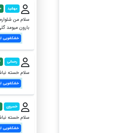
مهشید
0
سلام من شلوارم 
بارون میومد گل
خشکشویی ای
رحمانی
6
سلام خسته نباش
خشکشویی ای
خسروی
سلام خسته نبا
خشکشویی ای