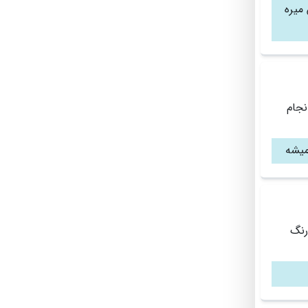
 میره
انجام
میشه
رنگ