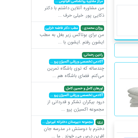
مرکز مشاوره روانشناسی اقیانوس
...
من مشاوره آنلاین داشتم با دکتر
ذکایی پور. خیلی حرف
...
روژان محمدی :
مطب دکتر فاطمه خزایی
من برای بوتاکس زیر بغل به مطب
ایشون رفتم .ایشون با
...
رادین رحمانی:
آکادمی تخصصی ورزشی اکسیژن پرو
...
چندساله که توی باشگاه تمرین
می‌کنم. فضای باشگاه هم
...
اورهان کامل و حسین کامل:
آکادمی تخصصی ورزشی اکسیژن پرو
...
درود بیکران تشکر و قدردانی از
مجموعه اکسیژن پرو
...
زری:
مجموعه دبیرستان دخترانه غیردول
...
دخترم با دوستش در مدرسه جان
افرین درس می خوند . ما
...