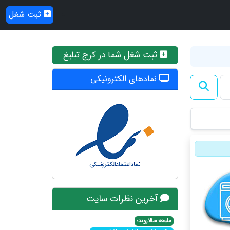
ثبت شغل
ثبت شغل شما در کرج تبلیغ
نمادهای الکترونیکی
آخرین نظرات سایت
ملیحه سالاروند: