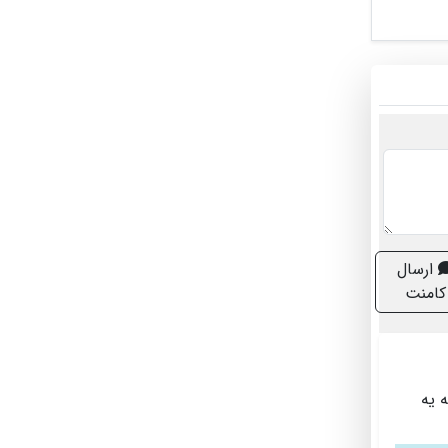
ارسال
کامنت
 یه