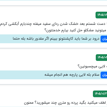
1405/02
با دست شستم بعد خشک شدن ردای سفید میفته چندبارم آبکشی کردم 
یتونید مشکلو حل کنید بیارم خدمتتون؟
درود بر شما باید کاپشنتونو ببینم اگر مقدور باشه بله حتما
ران
1405/0
ه لایی میچسبونین؟
سلام بله لایی پارچه هم انجام میشه
ران
1405/01/2
لطف میکنید بگید پرده رو متری چند میشورید؟ ممنون