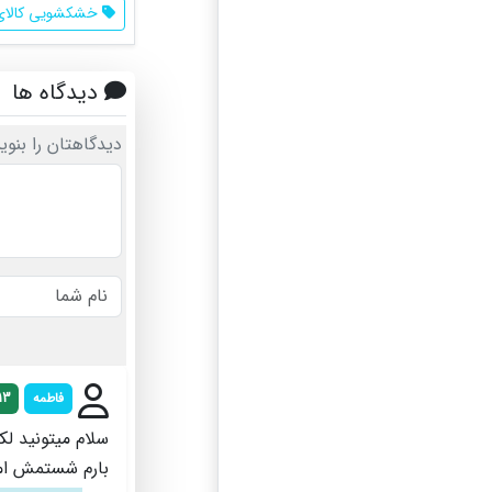
خشکشویی کالای
دیدگاه ها
دیدگاهتان را بنوی
فاطمه
13
سلام میتونید لک
بارم شستمش ام