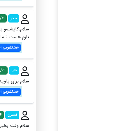
سحر
/21
سلام‌.کاپشنمو 
بازم هست.شما م
خشکشویی ای
هلیا
2/04
سلام برای پارچ
خشکشویی ای
نسترن
4
سلام وقت بخیر 