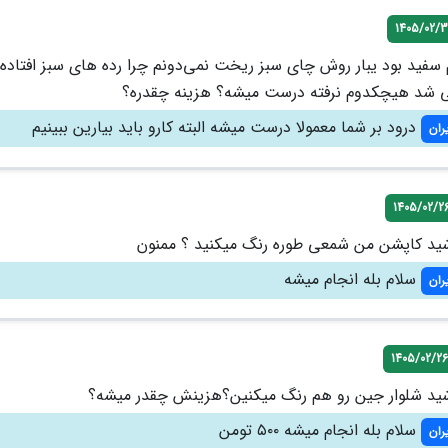
1405/02/3
سفید بود یبار روش چای سبز ریخت نمی‌دونم چرا رده های سبز افتاده ی
ی شد هیچکدوم نرفته درست میشه؟ هزینه چقدره؟
درود بر شما معمولا درست ميشه البته كارو بايد بيارين ببينيم
ران
1405/02/2
ید کاپشن من شمعی طوره رنگ میکنید ؟ ممنون
سلام بله انجام میشه
ران
1405/02/26
شید شلوار جین رو هم رنگ میکنین؟هزینش چقدر میشه؟
سلام بله انجام میشه ۵۰۰ تومن
ران