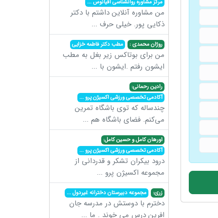
مرکز مشاوره روانشناسی اقیانوس
...
من مشاوره آنلاین داشتم با دکتر
ذکایی پور. خیلی حرف
...
روژان محمدی :
مطب دکتر فاطمه خزایی
من برای بوتاکس زیر بغل به مطب
ایشون رفتم .ایشون با
...
رادین رحمانی:
آکادمی تخصصی ورزشی اکسیژن پرو
...
چندساله که توی باشگاه تمرین
می‌کنم. فضای باشگاه هم
...
اورهان کامل و حسین کامل:
آکادمی تخصصی ورزشی اکسیژن پرو
...
درود بیکران تشکر و قدردانی از
مجموعه اکسیژن پرو
...
زری:
مجموعه دبیرستان دخترانه غیردول
...
دخترم با دوستش در مدرسه جان
افرین درس می خوند . ما
...