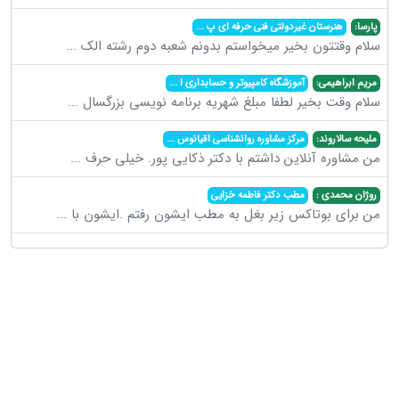
پارسا:
هنرستان غیردولتی فنی حرفه ای پ
...
سلام وقتتون بخیر میخواستم بدونم شعبه دوم رشته الک
...
مریم ابراهیمی:
آموزشگاه کامپیوتر و حسابداری ا
...
سلام وقت بخیر لطفا مبلغ شهریه برنامه نویسی بزرگسال
...
ملیحه سالاروند:
مرکز مشاوره روانشناسی اقیانوس
...
من مشاوره آنلاین داشتم با دکتر ذکایی پور. خیلی حرف
...
روژان محمدی :
مطب دکتر فاطمه خزایی
من برای بوتاکس زیر بغل به مطب ایشون رفتم .ایشون با
...