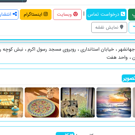
|
درخواست تماس
انتشار
وبسایت
اینستاگرام
نمایش نقشه
هانشهر ، خیابان استانداری ، روبروی مسجد رسول اکرم ، نبش کوچه را
ن ، واحد هفت
صویر