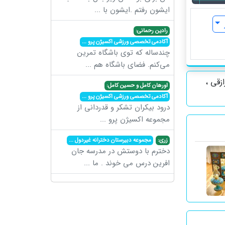
ایشون رفتم .ایشون با
...
رادین رحمانی:
آکادمی تخصصی ورزشی اکسیژن پرو
...
چندساله که توی باشگاه تمرین
می‌کنم. فضای باشگاه هم
...
زقی ،
اورهان کامل و حسین کامل:
آکادمی تخصصی ورزشی اکسیژن پرو
...
درود بیکران تشکر و قدردانی از
مجموعه اکسیژن پرو
...
زری:
مجموعه دبیرستان دخترانه غیردول
...
دخترم با دوستش در مدرسه جان
افرین درس می خوند . ما
...