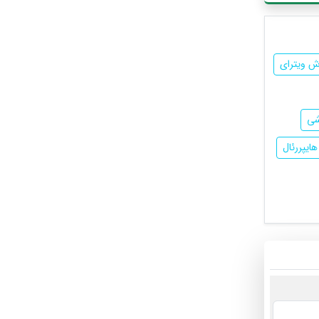
 ویترای
شی
ایپررئال