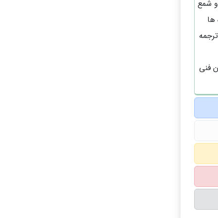
و شمع
 ها
ترجمه
ن فنی