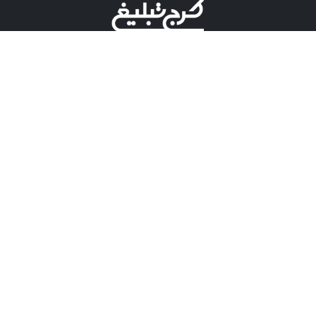
©کرج تبلیغ علامت تجاری ثبت شده در "اداره ثبت برند"
میباشد و هرگونه استفاده از این عنوان با پسوند و پیشوند قابل
پیگیری قضایی میباشد.
دارای نماد اعتبار 1 ستاره از مركز توسعه تجارت الكترونیكی
وزارت صنعت، معدن و تجارت.
مسئولیت آگهی های درج شده در این سایت بر عهده آگهی
دهنده می باشد.
تعرفه تبلیغات
پنل کاربری
تماس با کرج تبلیغ
مشاوره فروش در بله