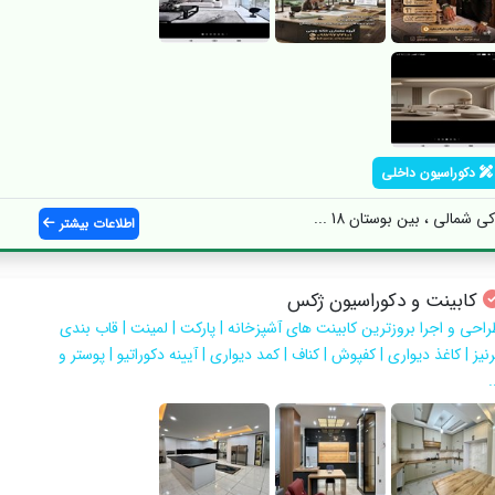
دکوراسیون داخلی
مالی ، بین بوستان 18 ...
اطلاعات بیشتر
کابینت و دکوراسیون ژکس
راحی و اجرا بروزترین کابینت های آشپزخانه | پارکت | لمینت | قاب بندی
نیز | کاغذ دیواری | کفپوش | کناف | کمد دیواری | آیینه دکوراتیو | پوستر و
.