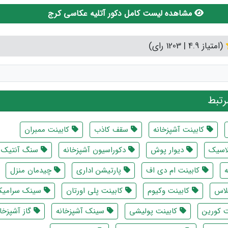
مشاهده لیست کامل دکور آتلیه عکاسی کرج
(امتیاز 4.9 | 1203 رای)
تبط
کابینت آشپزخانه
سقف کاذب
کابینت ممبران
لاسیک
دیوار پوش
دکوراسیون آشپزخانه
سنگ آنتیک
کابینت ام دی اف
پارتیشن اداری
چیدمان منزل
لاس
کابینت وکیوم
کابینت پلی اورتان
سینک سرامیک
 کورین
کابینت پولیشی
سینک آشپزخانه
گاز آشپزخان