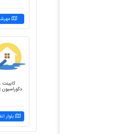
مهرشه
کابینت و
دکوراسیون 
بلوار انق