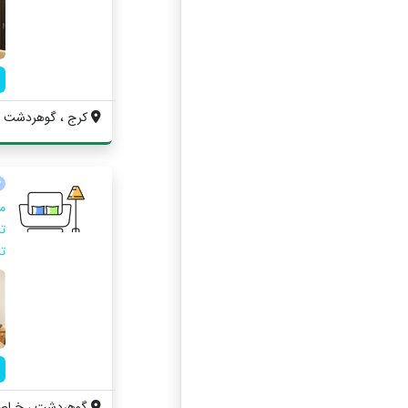
کرج ، گوهردشت ، پا
ت
ت
گوهردشت ، خ اصلی ،