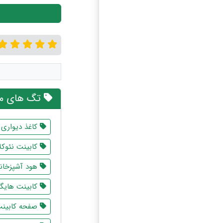
تگ های مر
کاغذ دیواری
کابینت نئوک
هود آشپزخانه
کابینت هایگ
صفحه کابینت