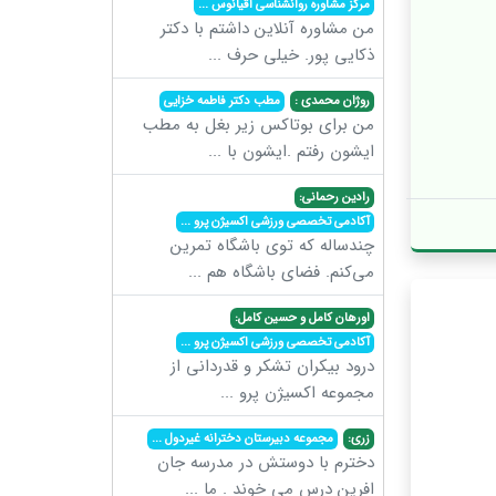
مرکز مشاوره روانشناسی اقیانوس
...
من مشاوره آنلاین داشتم با دکتر
ذکایی پور. خیلی حرف
...
روژان محمدی :
مطب دکتر فاطمه خزایی
من برای بوتاکس زیر بغل به مطب
ایشون رفتم .ایشون با
...
رادین رحمانی:
آکادمی تخصصی ورزشی اکسیژن پرو
...
چندساله که توی باشگاه تمرین
می‌کنم. فضای باشگاه هم
...
اورهان کامل و حسین کامل:
آکادمی تخصصی ورزشی اکسیژن پرو
...
درود بیکران تشکر و قدردانی از
مجموعه اکسیژن پرو
...
زری:
مجموعه دبیرستان دخترانه غیردول
...
دخترم با دوستش در مدرسه جان
افرین درس می خوند . ما
...