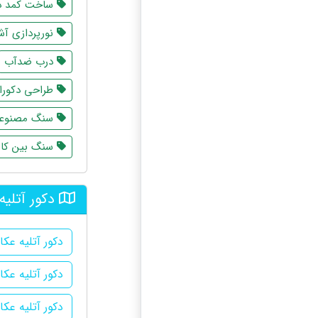
ساخت کمد د
نورپردازی آش
درب ضدآب
طراحی دکورا
سنگ مصنوع
سنگ بین کاب
دکور آتلیه
دکور آتلیه عک
دکور آتلیه عک
دکور آتلیه ع