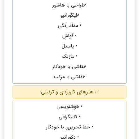
•طراحی با هاشور
•فیگوراتیو
• مداد رنگی
• گواش
• پاستل
• ماژیک
•نقاشی با خودکار
•نقاشی با مرکب
✅ هنرهای کاربردی و تزئینی:
• خوشنویسی
• کالیگرافی
• خط تحریری با خودکار
• دکوراتیو