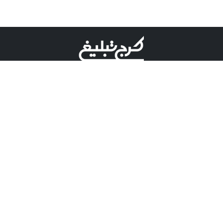
©کرج تبلیغ علامت تجاری ثبت شده در "اداره ثبت برند"
میباشد و هرگونه استفاده از این عنوان با پسوند و پیشوند قابل
پیگیری قضایی میباشد.
دارای نماد اعتبار 1 ستاره از مركز توسعه تجارت الكترونیكی
وزارت صنعت، معدن و تجارت.
مسئولیت آگهی های درج شده در این سایت بر عهده آگهی
دهنده می باشد.
تعرفه تبلیغات
پنل کاربری