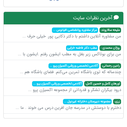
آخرین نظرات سایت
ملیحه سالاروند:
مرکز مشاوره روانشناسی اقیانوس
...
من مشاوره آنلاین داشتم با دکتر ذکایی پور. خیلی حرف
...
روژان محمدی :
مطب دکتر فاطمه خزایی
من برای بوتاکس زیر بغل به مطب ایشون رفتم .ایشون با
...
رادین رحمانی:
آکادمی تخصصی ورزشی اکسیژن پرو
...
چندساله که توی باشگاه تمرین می‌کنم. فضای باشگاه هم
...
اورهان کامل و حسین کامل:
آکادمی تخصصی ورزشی اکسیژن پرو
...
درود بیکران تشکر و قدردانی از مجموعه اکسیژن پرو
...
زری:
مجموعه دبیرستان دخترانه غیردول
...
دخترم با دوستش در مدرسه جان افرین درس می خوند . ما
...