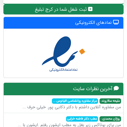
ثبت شغل شما در کرج تبلیغ
نمادهای الکترونیکی
آخرین نظرات سایت
ملیحه سالاروند:
مرکز مشاوره روانشناسی اقیانوس
...
من مشاوره آنلاین داشتم با دکتر ذکایی پور. خیلی حرف
...
روژان محمدی :
مطب دکتر فاطمه خزایی
من برای بوتاکس زیر بغل به مطب ایشون رفتم .ایشون با
...