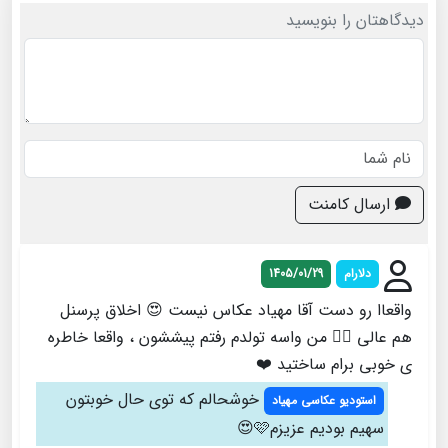
دیدگاهتان را بنویسید
ارسال کامنت
دلارام
1405/01/29
واقعاا رو دست آقا مهیاد عکاس نیست 😍 اخلاق پرسنل
هم عالی 👌🏻 من واسه تولدم رفتم پیششون ، واقعا خاطره
ی خوبی برام ساختید ❤️
خوشحالم که توی حال خوبتون
استودیو عکاسی مهیاد
سهیم بودیم عزیزم🩷😍