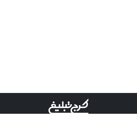
©کرج تبلیغ علامت تجاری ثبت شده در "اداره ثبت برند"
میباشد و هرگونه استفاده از این عنوان با پسوند و پیشوند قابل