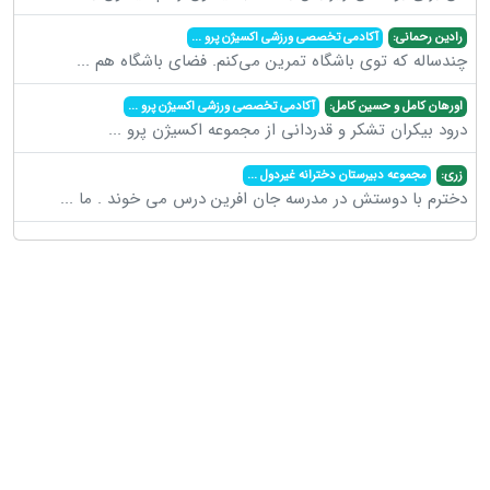
رادین رحمانی:
آکادمی تخصصی ورزشی اکسیژن پرو
...
چندساله که توی باشگاه تمرین می‌کنم. فضای باشگاه هم
...
اورهان کامل و حسین کامل:
آکادمی تخصصی ورزشی اکسیژن پرو
...
درود بیکران تشکر و قدردانی از مجموعه اکسیژن پرو
...
زری:
مجموعه دبیرستان دخترانه غیردول
...
دخترم با دوستش در مدرسه جان افرین درس می خوند . ما
...