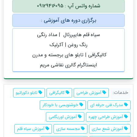
شماره واتس آپ : 09129416095
برگزاری دوره های آموزشی :
سیاه قلم هایپررئال | مداد رنگی
رنگ روغن | آکرلیک
کالیگرافی | تابلو های برجسته و مدرن
اینستاگرام گالری نقاشی مریم
خدمات:
آموزش طراحی
کالیگرافی
تابلو دکوراتیو
مدرک فنی حرفه ای
خوشنویسی با خودکار
آموزش طراحی چهره
آموزش اوریگامی
آموزش شمع سازی
مجسمه سازی
آموزش سیاه قلم