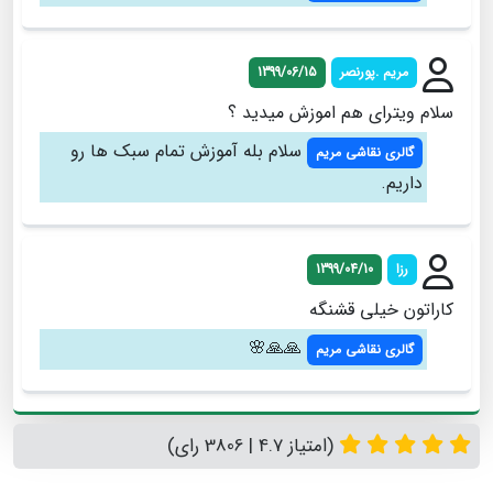
مریم .پورنصر
1399/06/15
سلام ویترای هم اموزش میدید ؟
سلام بله آموزش تمام سبک ها رو
گالری نقاشی مریم
داریم.
رزا
1399/04/10
کاراتون خیلی قشنگه
🙏🙏🌸
گالری نقاشی مریم
(امتیاز 4.7 | 3806 رای)