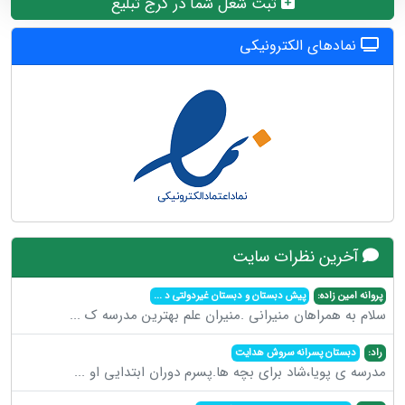
ثبت شغل شما در کرج تبلیغ
نمادهای الکترونیکی
آخرین نظرات سایت
پروانه امین زاده:
پیش دبستان و دبستان غیردولتی د
...
سلام به همراهان منیرانی .منیران علم بهترین مدرسه ک
...
راد:
دبستان پسرانه سروش هدایت
مدرسه ی پویا،شاد برای بچه ها.پسرم دوران ابتدایی او
...