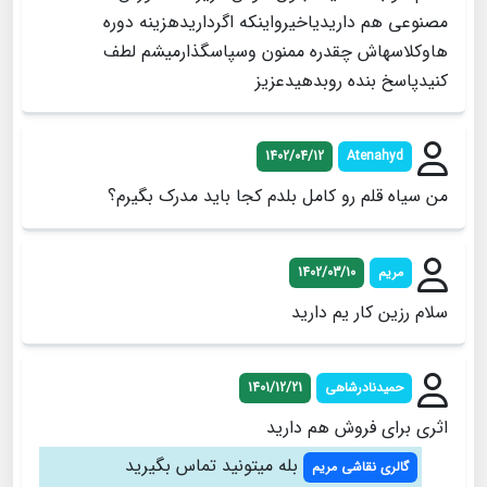
مصنوعی هم داریدیاخیرواینکه اگرداریدهزینه دوره
هاوکلاسهاش چقدره ممنون وسپاسگذارمیشم لطف
کنیدپاسخ بنده روبدهیدعزیز
1402/04/12
Atenahyd
من سیاه قلم رو کامل بلدم کجا باید مدرک بگیرم؟
مریم
1402/03/10
سلام رزین کار یم دارید
حمیدنادرشاهی
1401/12/21
اثری برای فروش هم دارید
بله میتونید تماس بگیرید
گالری نقاشی مریم