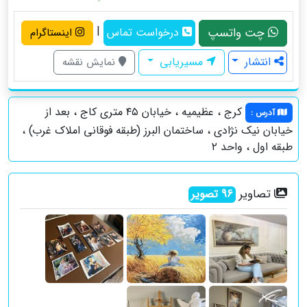
|
چت واتسپ
درخواست تماس
اینستاگرام
انتشار
مسیریابی
نمایش نقشه
کرج ، عظیمیه ، خیابان ۴۵ متری کاج ، بعد از
آدرس
:
خیابان نیک نژادی ، ساختمان البرز (طبقه فوقانی املاک غرب) ،
طبقه اول ، واحد ۲
تصاویر
96
تصویر