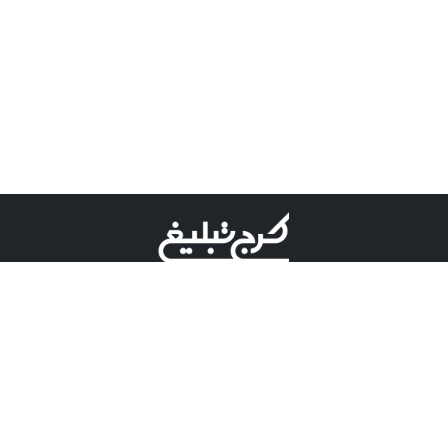
©کرج تبلیغ علامت تجاری ثبت شده در "اداره ثبت برند"
میباشد و هرگونه استفاده از این عنوان با پسوند و پیشوند قابل
پیگیری قضایی میباشد.
دارای نماد اعتبار 1 ستاره از مركز توسعه تجارت الكترونیكی
وزارت صنعت، معدن و تجارت.
مسئولیت آگهی های درج شده در این سایت بر عهده آگهی