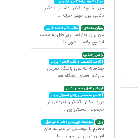
مرکز مشاوره روانشناسی اقیانوس
...
من مشاوره آنلاین داشتم با دکتر
ذکایی پور. خیلی حرف
...
روژان محمدی :
مطب دکتر فاطمه خزایی
من برای بوتاکس زیر بغل به مطب
ایشون رفتم .ایشون با
...
رادین رحمانی:
آکادمی تخصصی ورزشی اکسیژن پرو
...
چندساله که توی باشگاه تمرین
می‌کنم. فضای باشگاه هم
...
اورهان کامل و حسین کامل:
آکادمی تخصصی ورزشی اکسیژن پرو
...
درود بیکران تشکر و قدردانی از
مجموعه اکسیژن پرو
...
زری:
مجموعه دبیرستان دخترانه غیردول
...
دخترم با دوستش در مدرسه جان
افرین درس می خوند . ما
...