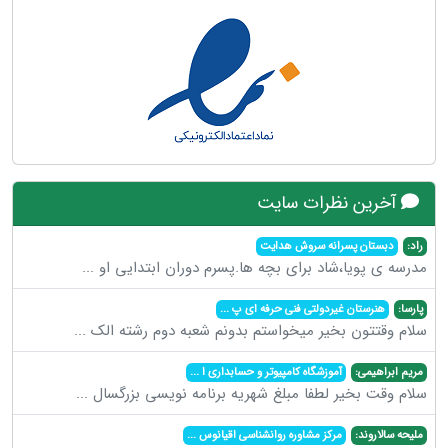
آخرین نظرات سایت
راد:
دبستان پسرانه سروش هدایت
مدرسه ی پویا،شاد برای بچه ها.پسرم دوران ابتدایی او
...
پارسا:
هنرستان غیردولتی فنی حرفه ای پ
...
سلام وقتتون بخیر میخواستم بدونم شعبه دوم رشته الک
...
مریم ابراهیمی:
آموزشگاه کامپیوتر و حسابداری ا
...
سلام وقت بخیر لطفا مبلغ شهریه برنامه نویسی بزرگسال
...
ملیحه سالاروند:
مرکز مشاوره روانشناسی اقیانوس
...