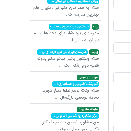
پیش دبستان و دبستان غیردولتی د
...
سلام به همراهان منیرانی .منیران علم
بهترین مدرسه ک
...
راد:
دبستان پسرانه سروش هدایت
مدرسه ی پویا،شاد برای بچه ها.پسرم
دوران ابتدایی او
...
پارسا:
هنرستان غیردولتی فنی حرفه ای پ
...
سلام وقتتون بخیر میخواستم بدونم
شعبه دوم رشته الک
...
مریم ابراهیمی:
آموزشگاه کامپیوتر و حسابداری ا
...
سلام وقت بخیر لطفا مبلغ شهریه
برنامه نویسی بزرگسال
...
ملیحه سالاروند:
مرکز مشاوره روانشناسی اقیانوس
...
من مشاوره آنلاین داشتم با دکتر
ذکایی پور. خیلی حرف
...