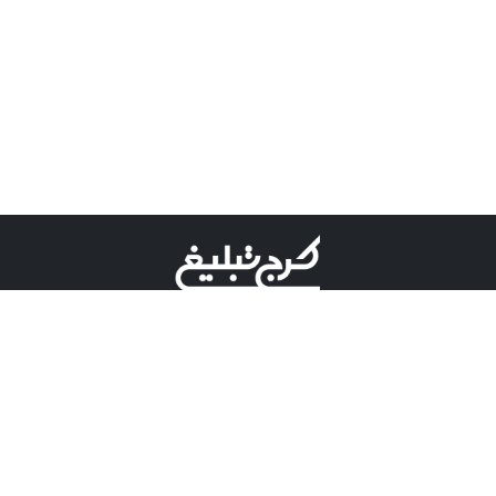
©کرج تبلیغ علامت تجاری ثبت شده در "اداره ثبت برند"
میباشد و هرگونه استفاده از این عنوان با پسوند و پیشوند قابل
پیگیری قضایی میباشد.
دارای نماد اعتبار 1 ستاره از مركز توسعه تجارت الكترونیكی
وزارت صنعت، معدن و تجارت.
مسئولیت آگهی های درج شده در این سایت بر عهده آگهی