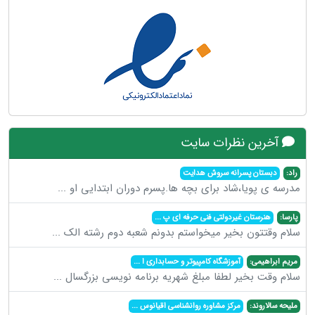
آخرین نظرات سایت
راد:
دبستان پسرانه سروش هدایت
مدرسه ی پویا،شاد برای بچه ها.پسرم دوران ابتدایی او
...
پارسا:
هنرستان غیردولتی فنی حرفه ای پ
...
سلام وقتتون بخیر میخواستم بدونم شعبه دوم رشته الک
...
مریم ابراهیمی:
آموزشگاه کامپیوتر و حسابداری ا
...
سلام وقت بخیر لطفا مبلغ شهریه برنامه نویسی بزرگسال
...
ملیحه سالاروند:
مرکز مشاوره روانشناسی اقیانوس
...