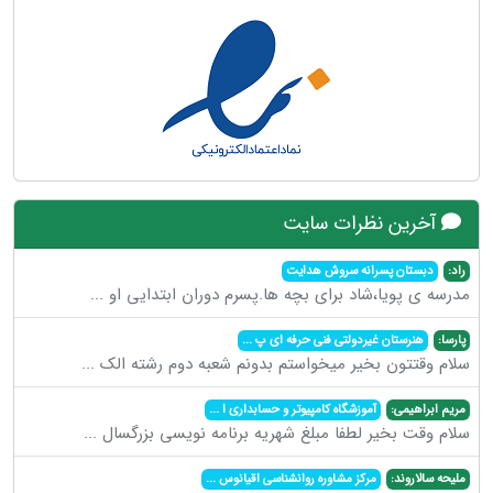
آخرین نظرات سایت
راد:
دبستان پسرانه سروش هدایت
مدرسه ی پویا،شاد برای بچه ها.پسرم دوران ابتدایی او
...
پارسا:
هنرستان غیردولتی فنی حرفه ای پ
...
سلام وقتتون بخیر میخواستم بدونم شعبه دوم رشته الک
...
مریم ابراهیمی:
آموزشگاه کامپیوتر و حسابداری ا
...
سلام وقت بخیر لطفا مبلغ شهریه برنامه نویسی بزرگسال
...
ملیحه سالاروند:
مرکز مشاوره روانشناسی اقیانوس
...