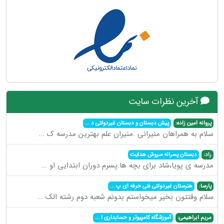
آخرین نظرات سایت
پروانه امین زاده:
پیش دبستان و دبستان غیردولتی د
...
سلام به همراهان منیرانی .منیران علم بهترین مدرسه ک
...
راد:
دبستان پسرانه سروش هدایت
مدرسه ی پویا،شاد برای بچه ها.پسرم دوران ابتدایی او
...
پارسا:
هنرستان غیردولتی فنی حرفه ای پ
...
سلام وقتتون بخیر میخواستم بدونم شعبه دوم رشته الک
...
مریم ابراهیمی:
آموزشگاه کامپیوتر و حسابداری ا
...