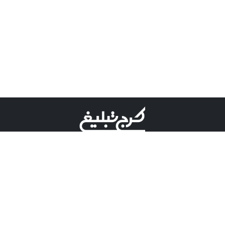
©کرج تبلیغ علامت تجاری ثبت شده در "اداره ثبت برند"
میباشد و هرگونه استفاده از این عنوان با پسوند و پیشوند قابل
پیگیری قضایی میباشد.
دارای نماد اعتبار 1 ستاره از مركز توسعه تجارت الكترونیكی
وزارت صنعت، معدن و تجارت.
مسئولیت آگهی های درج شده در این سایت بر عهده آگهی