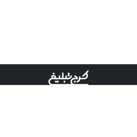
©کرج تبلیغ علامت تجاری ثبت شده در "اداره ثبت برند"
میباشد و هرگونه استفاده از این عنوان با پسوند و پیشوند قابل
پیگیری قضایی میباشد.
دارای نماد اعتبار 1 ستاره از مركز توسعه تجارت الكترونیكی
وزارت صنعت، معدن و تجارت.
مسئولیت آگهی های درج شده در این سایت بر عهده آگهی