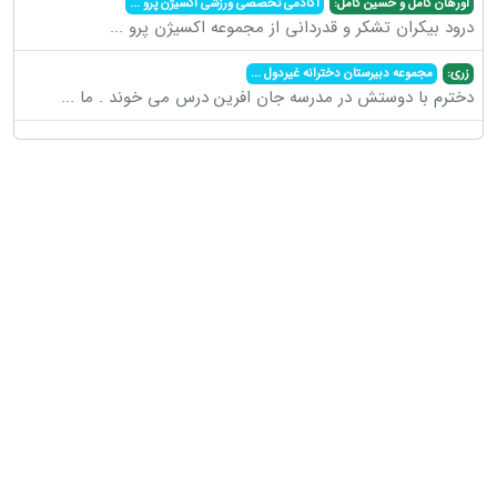
اورهان کامل و حسین کامل:
آکادمی تخصصی ورزشی اکسیژن پرو
...
درود بیکران تشکر و قدردانی از مجموعه اکسیژن پرو
...
زری:
مجموعه دبیرستان دخترانه غیردول
...
دخترم با دوستش در مدرسه جان افرین درس می خوند . ما
...