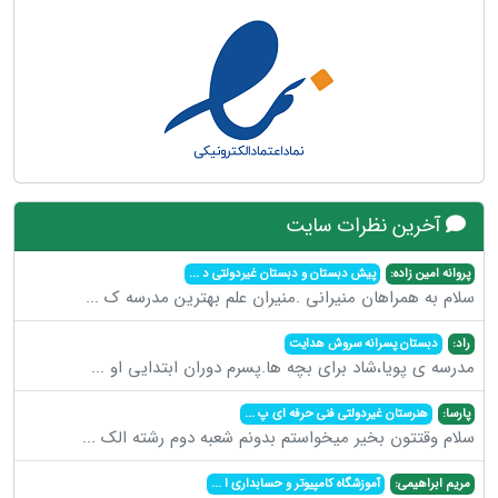
آخرین نظرات سایت
پروانه امین زاده:
پیش دبستان و دبستان غیردولتی د
...
سلام به همراهان منیرانی .منیران علم بهترین مدرسه ک
...
راد:
دبستان پسرانه سروش هدایت
مدرسه ی پویا،شاد برای بچه ها.پسرم دوران ابتدایی او
...
پارسا:
هنرستان غیردولتی فنی حرفه ای پ
...
سلام وقتتون بخیر میخواستم بدونم شعبه دوم رشته الک
...
مریم ابراهیمی:
آموزشگاه کامپیوتر و حسابداری ا
...