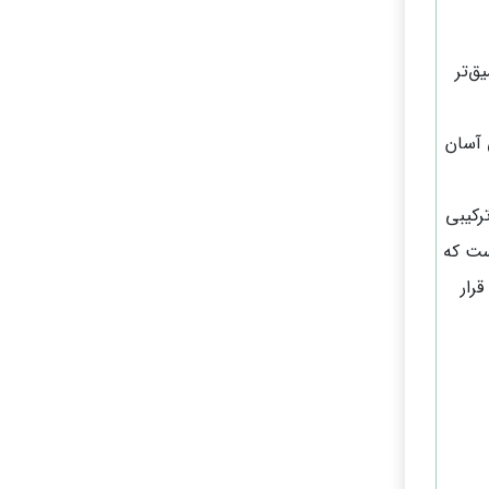
ق‌تر
 آسان
رکیبی
است که
رار