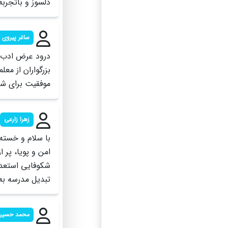
دلسوز و باتجربه
ساغر پیروی 
درود عرض ادب و
بزرگواران از مع
موفقیت برای شما
زهرا زارعی
با سلام و خسته
امن و پویا، پر
شکوفایی استعدا
تبدیل مدرسه به
محمد حسین ز