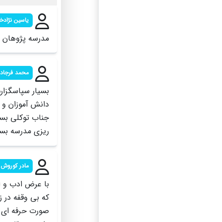
یاسین نژادخی
مدرسه پژوهان 
محمد فرجاد
بسیار سپاسگزارم
دانش آموزان و 
جناب توکلی بسیا
ریزی مدرسه بس
مادر کوروش 
با عرض ادب و ا
که بی وقفه در ز
صورت حرفه ای و