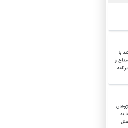
د با
مداح و
رنامه
ژوهان
 به
سنل