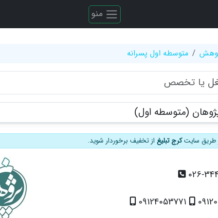
منو
ژوهش
متوسطه اول پسرانه
ژوهان (متوسطه اول)
از طریق سایت
کرج تبلیغ
از تخفیف برخوردار شوید.
026-34
09124053771
0912