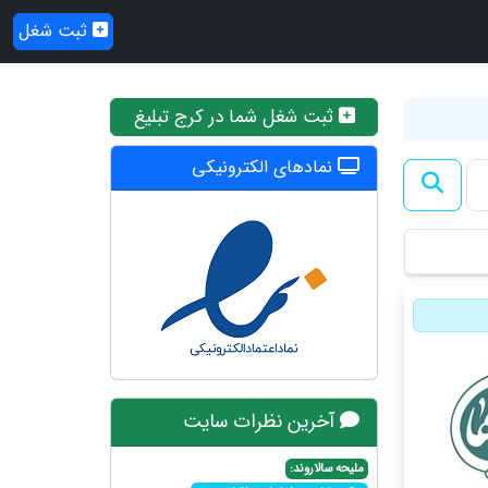
ثبت شغل
ثبت شغل شما در کرج تبلیغ
نمادهای الکترونیکی
آخرین نظرات سایت
ملیحه سالاروند: