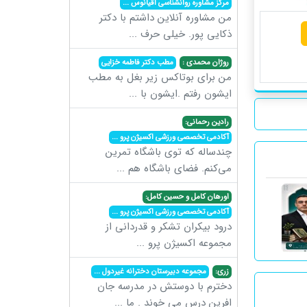
مرکز مشاوره روانشناسی اقیانوس
...
من مشاوره آنلاین داشتم با دکتر
ذکایی پور. خیلی حرف
...
روژان محمدی :
مطب دکتر فاطمه خزایی
من برای بوتاکس زیر بغل به مطب
ایشون رفتم .ایشون با
...
رادین رحمانی:
آکادمی تخصصی ورزشی اکسیژن پرو
...
چندساله که توی باشگاه تمرین
می‌کنم. فضای باشگاه هم
...
اورهان کامل و حسین کامل:
آکادمی تخصصی ورزشی اکسیژن پرو
...
درود بیکران تشکر و قدردانی از
مجموعه اکسیژن پرو
...
زری:
مجموعه دبیرستان دخترانه غیردول
...
دخترم با دوستش در مدرسه جان
افرین درس می خوند . ما
...