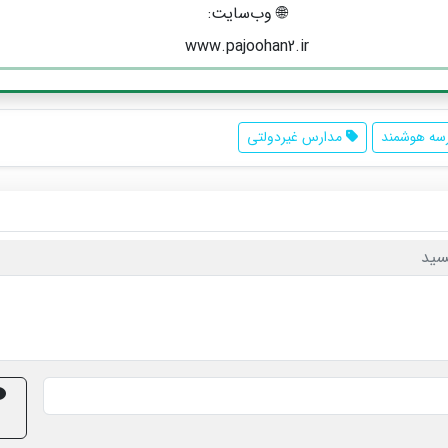
🌐 وب‌سایت:
www.pajoohan2.ir
ه هوشمند
مدارس غیردولتی
سید