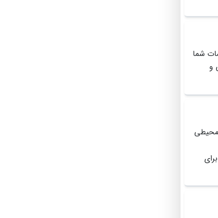
مات شما
 و
 محیطی
رای