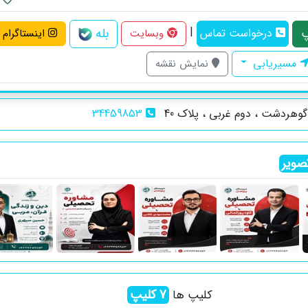
|
بله
درخواست تماس
وبسایت
اینستاگرام
مسیریابی
نمایش نقشه
وهردشت ، دوم غربی ، پلاک 40
34459853
صویر
7
کلیپ
کلیپ ها