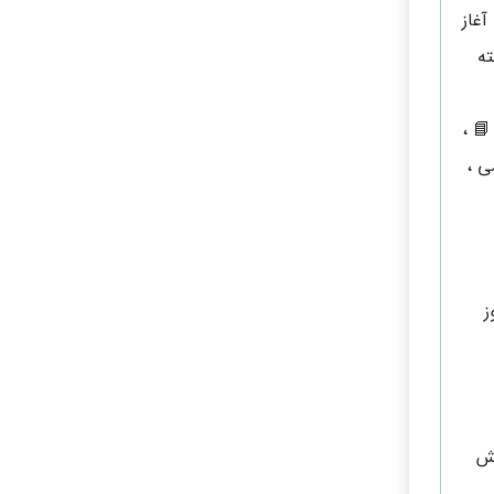
آغاز
ته
📘 ،
ی ،
ز
یش