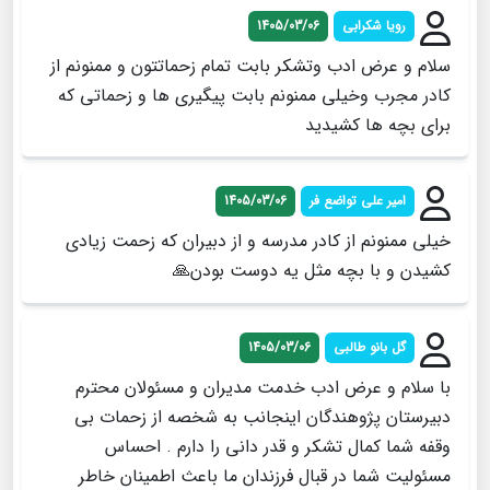
رویا شکرابی
1405/03/06
سلام و عرض ادب وتشکر بابت تمام زحماتتون و ممنونم از
کادر مجرب وخیلی ممنونم بابت پیگیری ها و زحماتی که
برای بچه ها کشیدید
امير علي تواضع فر
1405/03/06
خيلي ممنونم از كادر مدرسه و از دبيران كه زحمت زيادي
كشيدن و با بچه مثل يه دوست بودن🙏
گل بانو طالبی
1405/03/06
با سلام و عرض ادب خدمت مدیران و مسئولان محترم
دبیرستان پژوهندگان اینجانب به شخصه از زحمات بی
وقفه شما کمال تشکر و قدر دانی را دارم . احساس
مسئولیت شما در قبال فرزندان ما باعث اطمینان خاطر