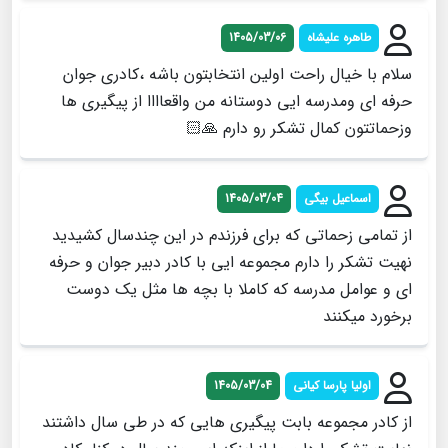
طاهره علیشاه
1405/03/06
سلام با خیال راحت اولین انتخابتون باشه ،کادری جوان
حرفه ای ومدرسه ایی د‌وستانه من واقعاااا از پیگیری ها
وزحماتتون کمال تشکر رو دارم 🙏🏻
اسماعیل بیگی
1405/03/04
از تمامی زحماتی که برای فرزندم در این چندسال کشیدید
نهیت تشکر را دارم مجموعه ایی با کادر دبیر جوان و حرفه
ای و عوامل مدرسه که کاملا با بچه ها مثل یک دوست
برخورد میکنند
اولیا پارسا کیانی
1405/03/04
از کادر مجموعه بابت پیگیری هایی که در طی سال داشتند