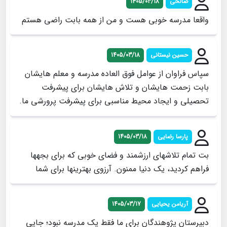
صالحی
1405/03/18
واقعا مدرسه خوبی هست و من از همه بابت راضی هستم
حسین نیستانی
1405/03/18
سپاس فراوان از عوامل فوق العاده مدرسه و معلم هایشان
بابت زحمت هایشان و تلاش هایشان برای پیشرفت
تحصیلی و ایجاد محیط مناسبی برای پیشرفت پرورشی ما.
پارسا رضایی
1405/03/18
بت تمام تلاشهاى ارزشمند و فضاى خوبى كه براى بجهها
فراهم كرديد، يك دنيا ممنون. آرزوى بهترينها براى شما
آریامن یحیایی
1405/03/17
دبیرستان پژوهندگان برای ما فقط یک مدرسه نبود؛ جایی