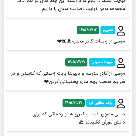
نهایت تشکر را دارم ما از اینکه این چند سال در کنار کادر
مجموعه بودن نهایت رضایت مندی را داریم
نصیری
1405/03/02
مرسی از زحمات کادر محترم🙏🏾❤️
مهرزاد حضرتی
1405/02/30
مرسی از کادر مدرسه و دبیرها بابت زحمتی که کشیدن و در
شرایط سخت بچه هارو پشتیبانی کردن❤️
پارسا عطایی فرد
1405/02/30
خیلی ممنون بابت پیگیری ها و زحماتی که برای
دانش‌آموزان کشيدند 🙏