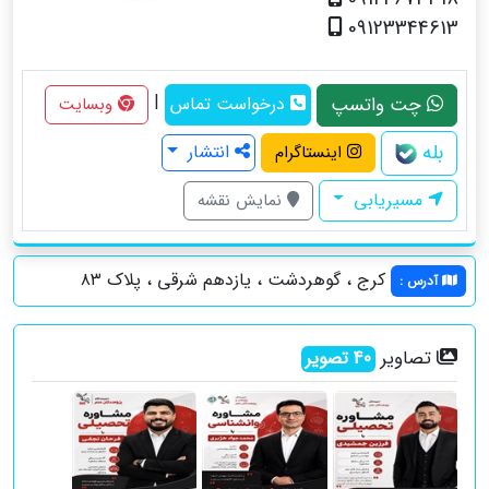
09123344613
|
چت واتسپ
درخواست تماس
وبسایت
بله
انتشار
اینستاگرام
مسیریابی
نمایش نقشه
کرج ، گوهردشت ، یازدهم شرقی ، پلاک ۸۳
آدرس
:
تصاویر
40
تصویر