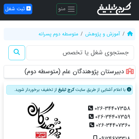
منو
ثبت شغل
آموزش و پژوهش
متوسطه دوم پسرانه
دبیرستان پژوهندگان علم (متوسطه دوم)
با اعلام آشنایی از طریق سایت
کرج تبلیغ
از تخفیف برخوردار شوید.
026-34407358
026-34407359
026-34407360
09124673318