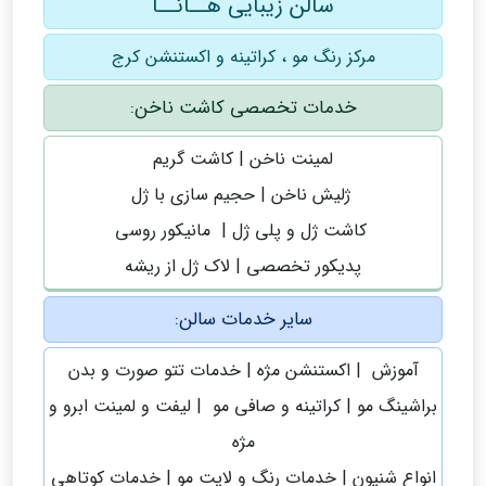
سالن زیبایی هــانــا
مرکز رنگ مو ، کراتینه و اکستنشن کرج
خدمات تخصصی کاشت ناخن:
لمینت ناخن | کاشت گریم
ژلیش ناخن | حجیم سازى با ژل
کاشت ژل و پلى ژل | مانیکور روسى
پدیکور تخصصی | لاک ژل از ریشه
سایر خدمات سالن:
آموزش | اکستنشن مژه | خدمات تتو صورت و بدن
براشینگ مو | کراتینه و صافی مو | لیفت و لمینت ابرو و
مژه
انواع شنیون | خدمات رنگ و لایت مو | خدمات کوتاهی