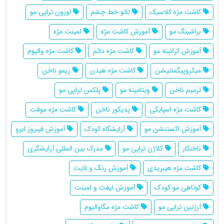
کاشت مژه کلاسیک
تاتو خط چشم
اوزون تراپی مو
براشینگ مو
آموزش کاشت مژه
لمینت مژه
آموزش کراتینه مو
کاشت مژه دائم
کاشت مژه والیوم
میکروپیگمنتیشن
کاشت مژه هیدن
ریمو ناخن
ترمیم ناخن
ویتامینه مو
پلکس تراپی مو
کاشت مژه اسپایکی
پدیکور ناخن
کاشت مژه موقت
آموزش اکستنشن مو
آرایشگاه کودک
آموزش فیبروز ابرو
ناخنکار
کلاژن تراپی مو
مدرک بین المللی آرایشگری
کاشت مژه هیبریدی
آموزش رنگ و لایت
کوتاهی مو کودک
آموزش لیفت و لمینت
آرژنین تراپی مو
کاشت مژه مگاوالیوم