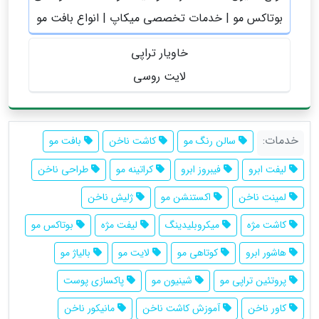
بوتاکس مو | خدمات تخصصی میکاپ | انواع بافت مو
خاویار تراپی
لایت روسی
خدمات:
سالن رنگ مو
کاشت ناخن
بافت مو
لیفت ابرو
فیبروز ابرو
کراتینه مو
طراحی ناخن
لمینت ناخن
اکستنشن مو
ژلیش ناخن
کاشت مژه
میکروبلیدینگ
لیفت مژه
بوتاکس مو
هاشور ابرو
کوتاهی مو
لایت مو
بالیاژ مو
پروتئین تراپی مو
شینیون مو
پاکسازی پوست
کاور ناخن
آموزش کاشت ناخن
مانیکور ناخن