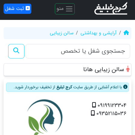
منو
ثبت شغل
آرایشی و بهداشتی
سالن زیبایی
سالن زیبایی هانا
با اعلام آشنایی از طریق سایت
کرج تبلیغ
از تخفیف برخوردار شوید.
09199123304
09352115036