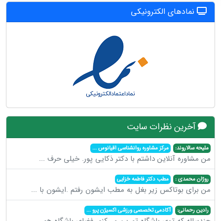
نمادهای الکترونیکی
آخرین نظرات سایت
ملیحه سالاروند:
مرکز مشاوره روانشناسی اقیانوس
...
من مشاوره آنلاین داشتم با دکتر ذکایی پور. خیلی حرف
...
روژان محمدی :
مطب دکتر فاطمه خزایی
من برای بوتاکس زیر بغل به مطب ایشون رفتم .ایشون با
...
رادین رحمانی:
آکادمی تخصصی ورزشی اکسیژن پرو
...
چندساله که توی باشگاه تمرین می‌کنم. فضای باشگاه هم
...