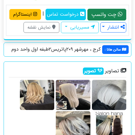
|
چت واتسپ
درخواست تماس
اینستاگرام
انتشار
مسیریابی
نمایش نقشه
کرج ، مهرشهر ۲۰۹پاتریس۲طبفه اول واحد دوم
سالن هانا
:
تصاویر
96
تصویر