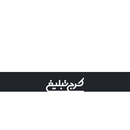
©کرج تبلیغ علامت تجاری ثبت شده در "اداره ثبت برند"
میباشد و هرگونه استفاده از این عنوان با پسوند و پیشوند قابل
پیگیری قضایی میباشد.
دارای نماد اعتبار 1 ستاره از مركز توسعه تجارت الكترونیكی