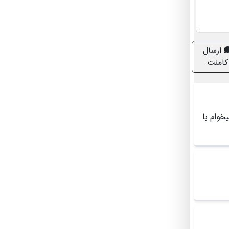
ارسال
کامنت
وام با