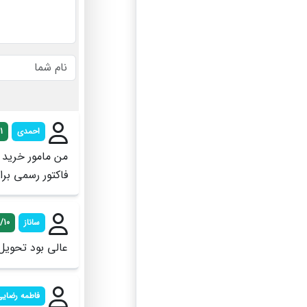
احمدی
1
من مامور خرید
فاکتور رسمی برا
ساناز
/10
عالی بود تحویل
فاطمه رضای