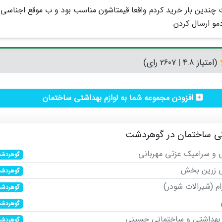
 چندین بار خرید کردم واقعا قیمتاشون مناسب بود و ب موقع اجناسی
مو ارسال کردن
(امتیاز 4.8 | 2607 رای)
افزودن مجموعه شما به لوازم بهداشتی ساختمان
تی ساختمان در گوهردشت
 و سرامیک عزتی مهربانی
گوهردش
ی زرین بخش
گوهردش
م (شیرالات شودر)
گوهردش
گوهردش
م بهداشتی و ساختمانی حسینی
گوهردش