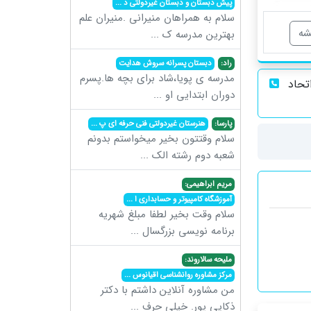
پیش دبستان و دبستان غیردولتی د
...
سلام به همراهان منیرانی .منیران علم
شه
بهترین مدرسه ک
...
راد:
دبستان پسرانه سروش هدایت
مدرسه ی پویا،شاد برای بچه ها.پسرم
تحاد
دوران ابتدایی او
...
پارسا:
هنرستان غیردولتی فنی حرفه ای پ
...
سلام وقتتون بخیر میخواستم بدونم
شعبه دوم رشته الک
...
مریم ابراهیمی:
آموزشگاه کامپیوتر و حسابداری ا
...
سلام وقت بخیر لطفا مبلغ شهریه
برنامه نویسی بزرگسال
...
ملیحه سالاروند:
مرکز مشاوره روانشناسی اقیانوس
...
من مشاوره آنلاین داشتم با دکتر
ذکایی پور. خیلی حرف
...