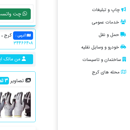
چاپ و تبلیغات
چت واتسپ
خدمات عمومی
حمل و نقل
کرج ، 
آدرس
:
34466408
خودرو و وسایل نقلیه
من مالک ا
ساختمان و تاسیسات
محله های کرج
3
تص
تصاویر