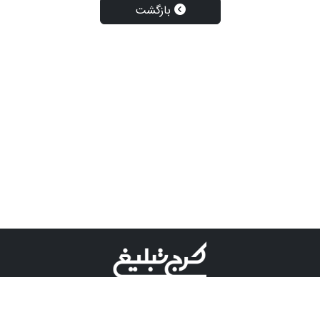
بازگشت
©کرج تبلیغ علامت تجاری ثبت شده در "اداره ثبت برند"