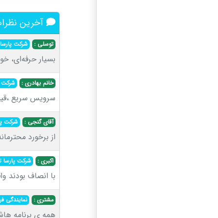
آخرین نظرا
توسلی :
شرکت پارسا 
بسیار حرفه‌ای، خ
خانم بهادری :
شرکت پ
سرویس سریع ،قیمت
آقای گنجی :
شرکت پا
از برخورد محترمان
اکبری :
شرکت پارسا ت
با انصاف بودند وا
مشتری :
نمایندگی فر
همه ی برنامه ها