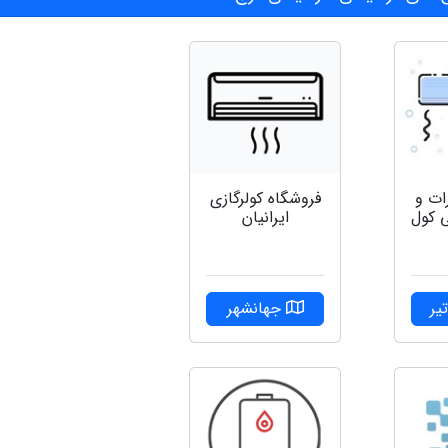
ات و
فروشگاه کولرگازی
 کول
ایرانیان
یر
جهانشهر