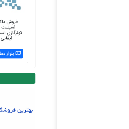
فروش داک
اسپلیت 
کولرگازی اق
ایقانی
بلوار مط