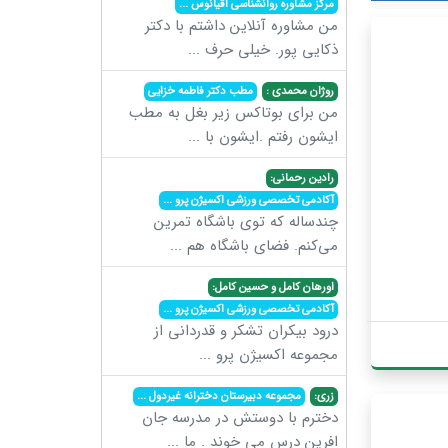
مرکز مشاوره روانشناسی اقیانوس
...
من مشاوره آنلاین داشتم با دکتر
ذکایی پور. خیلی حرف
...
روژان محمدی :
مطب دکتر فاطمه خزایی
من برای بوتاکس زیر بغل به مطب
ایشون رفتم .ایشون با
...
رادین رحمانی:
آکادمی تخصصی ورزشی اکسیژن پرو
...
چندساله که توی باشگاه تمرین
می‌کنم. فضای باشگاه هم
...
اورهان کامل و حسین کامل:
آکادمی تخصصی ورزشی اکسیژن پرو
...
درود بیکران تشکر و قدردانی از
مجموعه اکسیژن پرو
...
زری:
مجموعه دبیرستان دخترانه غیردول
...
دخترم با دوستش در مدرسه جان
افرین درس می خوند . ما
...