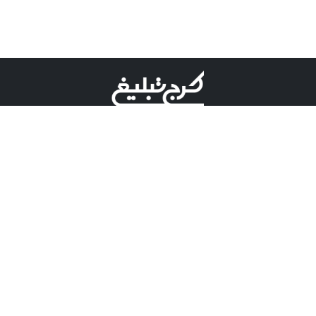
©کرج تبلیغ علامت تجاری ثبت شده در "اداره ثبت برند"
میباشد و هرگونه استفاده از این عنوان با پسوند و پیشوند قابل
پیگیری قضایی میباشد.
دارای نماد اعتبار 1 ستاره از مركز توسعه تجارت الكترونیكی
وزارت صنعت، معدن و تجارت.
مسئولیت آگهی های درج شده در این سایت بر عهده آگهی
دهنده می باشد.
تعرفه تبلیغات