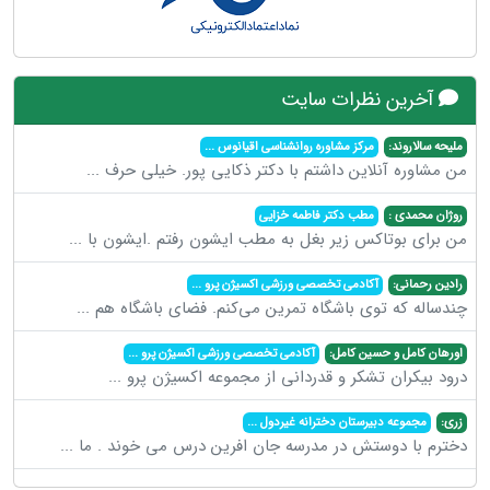
آخرین نظرات سایت
ملیحه سالاروند:
مرکز مشاوره روانشناسی اقیانوس
...
من مشاوره آنلاین داشتم با دکتر ذکایی پور. خیلی حرف
...
روژان محمدی :
مطب دکتر فاطمه خزایی
من برای بوتاکس زیر بغل به مطب ایشون رفتم .ایشون با
...
رادین رحمانی:
آکادمی تخصصی ورزشی اکسیژن پرو
...
چندساله که توی باشگاه تمرین می‌کنم. فضای باشگاه هم
...
اورهان کامل و حسین کامل:
آکادمی تخصصی ورزشی اکسیژن پرو
...
درود بیکران تشکر و قدردانی از مجموعه اکسیژن پرو
...
زری:
مجموعه دبیرستان دخترانه غیردول
...
دخترم با دوستش در مدرسه جان افرین درس می خوند . ما
...