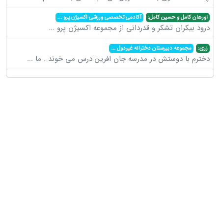
اورهان کامل و حسین کامل:
آکادمی تخصصی ورزشی اکسیژن پرو
...
درود بیکران تشکر و قدردانی از مجموعه اکسیژن پرو
...
زری:
مجموعه دبیرستان دخترانه غیردول
...
دخترم با دوستش در مدرسه جان افرین درس می خوند . ما
...