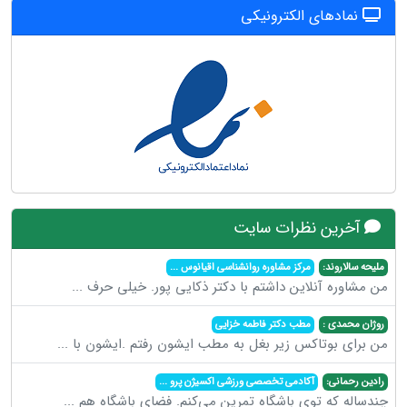
نمادهای الکترونیکی
آخرین نظرات سایت
ملیحه سالاروند:
مرکز مشاوره روانشناسی اقیانوس
...
من مشاوره آنلاین داشتم با دکتر ذکایی پور. خیلی حرف
...
روژان محمدی :
مطب دکتر فاطمه خزایی
من برای بوتاکس زیر بغل به مطب ایشون رفتم .ایشون با
...
رادین رحمانی:
آکادمی تخصصی ورزشی اکسیژن پرو
...
چندساله که توی باشگاه تمرین می‌کنم. فضای باشگاه هم
...