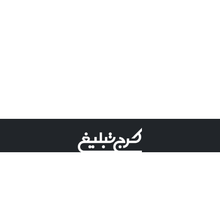
©کرج تبلیغ علامت تجاری ثبت شده در "اداره ثبت برند"
میباشد و هرگونه استفاده از این عنوان با پسوند و پیشوند قابل
پیگیری قضایی میباشد.
دارای نماد اعتبار 1 ستاره از مركز توسعه تجارت الكترونیكی