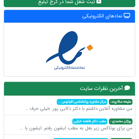
ثبت شغل شما در کرج تبلیغ
نمادهای الکترونیکی
آخرین نظرات سایت
ملیحه سالاروند:
مرکز مشاوره روانشناسی اقیانوس
...
من مشاوره آنلاین داشتم با دکتر ذکایی پور. خیلی حرف
...
روژان محمدی :
مطب دکتر فاطمه خزایی
من برای بوتاکس زیر بغل به مطب ایشون رفتم .ایشون با
...