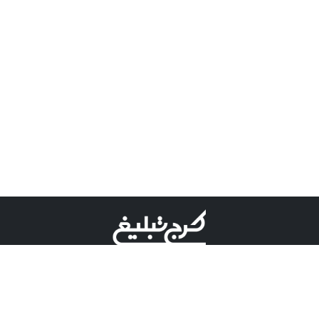
©کرج تبلیغ علامت تجاری ثبت شده در "اداره ثبت برند"
میباشد و هرگونه استفاده از این عنوان با پسوند و پیشوند قابل
پیگیری قضایی میباشد.