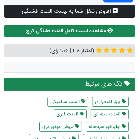
افزودن شغل شما به لیست المنت فشنگی
مشاهده لیست کامل المنت فشنگی کرج
(امتیاز 4.8 | 1006 رای)
تگ های مرتبط
برق اضطراری
المنت سرامیکی
المنت میله ای
المنت فنری
اواپراتور سردخانه
فروش موتور برق
فروش دیزل ژنراتور
فروش باتری سپاهان