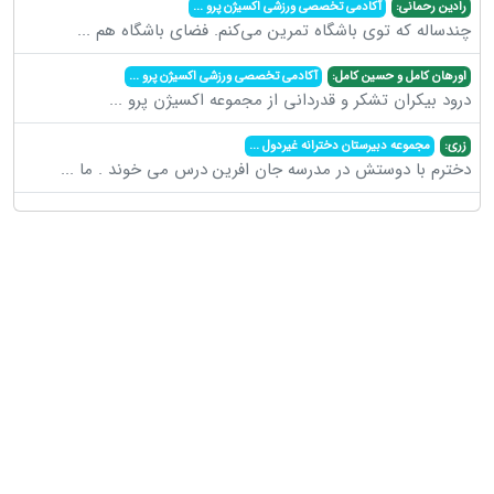
رادین رحمانی:
آکادمی تخصصی ورزشی اکسیژن پرو
...
چندساله که توی باشگاه تمرین می‌کنم. فضای باشگاه هم
...
اورهان کامل و حسین کامل:
آکادمی تخصصی ورزشی اکسیژن پرو
...
درود بیکران تشکر و قدردانی از مجموعه اکسیژن پرو
...
زری:
مجموعه دبیرستان دخترانه غیردول
...
دخترم با دوستش در مدرسه جان افرین درس می خوند . ما
...