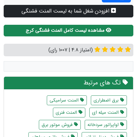
افزودن شغل شما به لیست المنت فشنگی
مشاهده لیست کامل المنت فشنگی کرج
(امتیاز 4.8 | 1007 رای)
تگ های مرتبط
برق اضطراری
المنت سرامیکی
المنت میله ای
المنت فنری
اواپراتور سردخانه
فروش موتور برق
فروش دیزل ژنراتور
فروش باتری سپاهان