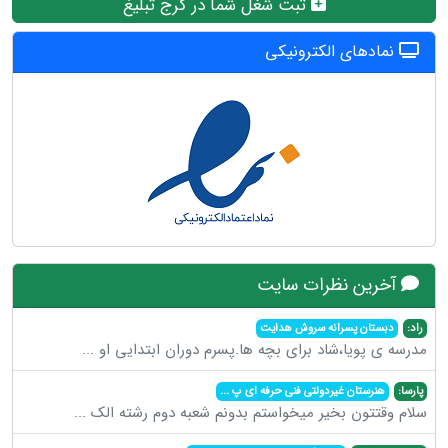
ثبت شغل شما در کرج تبلیغ
نمادهای الکترونیکی
آخرین نظرات سایت
راد:
دبستان پسرانه سروش هدایت
مدرسه ی پویا،شاد برای بچه ها.پسرم دوران ابتدایی او
...
پارسا:
هنرستان غیردولتی فنی حرفه ای پ
...
سلام وقتتون بخیر میخواستم بدونم شعبه دوم رشته الک
...