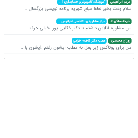
مریم ابراهیمی:
آموزشگاه کامپیوتر و حسابداری ا
...
سلام وقت بخیر لطفا مبلغ شهریه برنامه نویسی بزرگسال
...
ملیحه سالاروند:
مرکز مشاوره روانشناسی اقیانوس
...
من مشاوره آنلاین داشتم با دکتر ذکایی پور. خیلی حرف
...
روژان محمدی :
مطب دکتر فاطمه خزایی
من برای بوتاکس زیر بغل به مطب ایشون رفتم .ایشون با
...