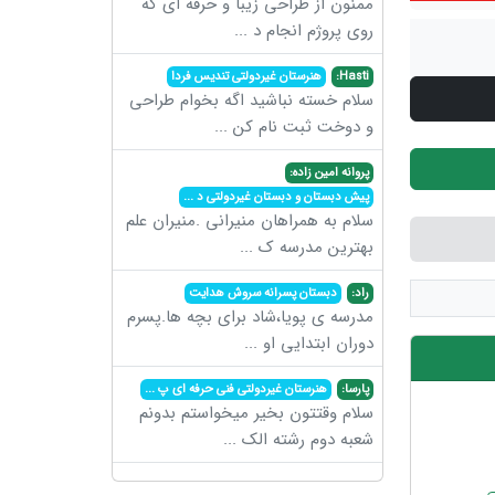
ممنون از طراحی زیبا و حرفه ای که
روی پروژم انجام د
...
Hasti:
هنرستان غیردولتی تندیس فردا
سلام خسته نباشید اگه بخوام طراحی
و دوخت ثبت نام کن
...
پروانه امین زاده:
پیش دبستان و دبستان غیردولتی د
...
سلام به همراهان منیرانی .منیران علم
بهترین مدرسه ک
...
راد:
دبستان پسرانه سروش هدایت
مدرسه ی پویا،شاد برای بچه ها.پسرم
دوران ابتدایی او
...
پارسا:
هنرستان غیردولتی فنی حرفه ای پ
...
سلام وقتتون بخیر میخواستم بدونم
شعبه دوم رشته الک
...