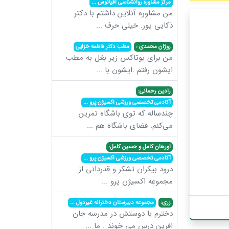
مرکز مشاوره روانشناسی اقیانوس
...
من مشاوره آنلاین داشتم با دکتر
ذکایی پور. خیلی حرف
...
روژان محمدی :
مطب دکتر فاطمه خزایی
من برای بوتاکس زیر بغل به مطب
ایشون رفتم .ایشون با
...
رادین رحمانی:
آکادمی تخصصی ورزشی اکسیژن پرو
...
چندساله که توی باشگاه تمرین
می‌کنم. فضای باشگاه هم
...
اورهان کامل و حسین کامل:
آکادمی تخصصی ورزشی اکسیژن پرو
...
درود بیکران تشکر و قدردانی از
مجموعه اکسیژن پرو
...
زری:
مجموعه دبیرستان دخترانه غیردول
...
دخترم با دوستش در مدرسه جان
افرین درس می خوند . ما
...