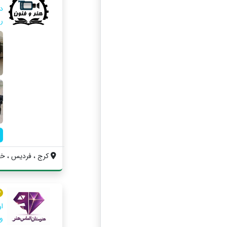
دا
را
کرج ، فردیس ، خیابان 41 غربی ، پلا
و