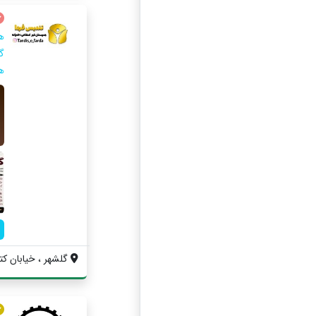
ه
گ
هن
گلشهر ، خیابان کتوی