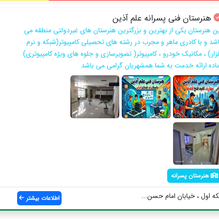
هنرستان فنی پسرانه علم آذین
ین هنرستان یکی از بهترین و بزرگترین هنرستان های غیردولتی منطقه می
اشد و با کادری ماهر و مجرب در رشته های تحصیلی كامپيوتر(شبكه و نرم
فزار) ، مكانيك خودرو ، كامپيوتر( تصويرسازي و جلوه هاي ويژه كامپيوتري)
ماده ارائه خدمت به شما همشهریان گرامی می باشد
هنرستان پسرانه
ه اول ، خیابان امام حسن...
اطلاعات بیشتر