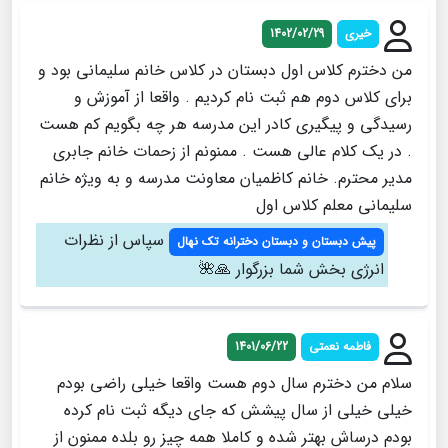
خیری
1402/02/29
من دخترم کلاس اول دبستان در کلاس خانم سلیمانی بود و
برای کلاس دوم هم ثبت نام کردیم . واقعا از آموزش و
رسیدگی و پیگیری کادر این مدرسه هر چه بگویم کم هست
. در یک کلام عالی هست . ممنونم از زحمات خانم جابری
مدیر محترم. خانم کاظمیان معاونت مدرسه و به ویژه خانم
سلیمانی معلم کلاس اول
سپاس از نظرات
پیش دبستان و دبستان دخترانه تک نهال
انرژی بخش شما بزرگوار 🙏🌺
فاطمه نعمتی
1401/06/22
سلام من دخترم سال دوم هست واقعا خیلی راضی بودم
خیلی خیلی از سال پیشش که جای دیگه ثبت نام کرده
بودم درساش بهتر شده و کاملا همه چیز رو بلده ممنون از