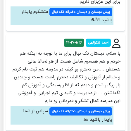
برای این عزیزان داریم.
متشکرم پایدار
پیش دبستان و دبستان دخترانه تک نهال
باشید 🌺🙏
احمد شکرالهی
1403/01/26
با سلام، دبستان تک نهال برای ما با توجه به اینکه هم
خودم و هم همسرم شاغل هست از هر لحاظ عالی
هستش.....من دخترم رو کیف در مدرسه هم ثبت نام کردم
و خیالم از آموزش و تکالیف دخترم راحت هست و چندین
بار پیگیر شدم و دیدم که از نظر رسیدگی و آموزش کم
نگذاشتن.... از مدیریت و کلیه ی تیم اجرایی و آموزشی
این مدرسه کمال تشکر و قدردانی رو دارم.
سپاس از شما
پیش دبستان و دبستان دخترانه تک نهال
پایدار باشید 🙏