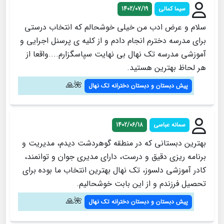
سیما کمالی
1402/07/19
سلام و عرض ادب من خیلی خوشحالم که انتخاب درستی
برای مدرسه دخترم انجام دادم و از کلیه ی پرسنل اجرایی و
آموزشی مدرسه تک نهال بی نهایت سپاسگزارم....واقعا از
هر لحاظ بهترین هستید.
🌺🙏
پیش دبستان و دبستان دخترانه تک نهال
سمانه عباسی
1402/06/18
بهترین دبستانی که در منطقه گوهردشت دیدم، مدیریت و
برنامه ریزی دقیق و درست، دارای مدیری جوان و توانمند،
کادر آموزشی دلسوز، تک نهال بهترین انتخاب ما بوده برای
تحصیل فرزندم و از این بابت خوشحالیم.
🌺🙏
پیش دبستان و دبستان دخترانه تک نهال