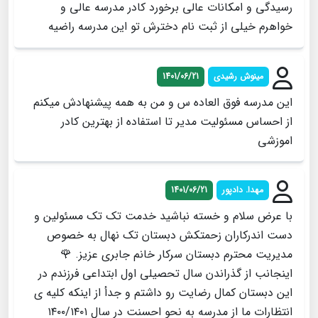
رسیدگی و امکانات عالی برخورد کادر مدرسه عالی و
خواهرم خیلی از ثبت نام دخترش تو این مدرسه راضیه
مینوش رشیدی
1401/06/21
این مدرسه فوق العاده س و من به همه پیشنهادش میکنم
از احساس مسئولیت مدیر تا استفاده از بهترین کادر
اموزشی
مهدا. دادپور
1401/06/21
با عرض سلام و خسته نباشید خدمت تک تک مسئولین و
دست اندرکاران زحمتکش دبستان تک نهال به خصوص
مدیریت محترم دبستان سرکار خانم جابری عزیز. 🌹
اینجانب از گذراندن سال تحصیلی اول ابتداعی فرزندم در
این دبستان کمال رضایت رو داشتم و جدأ از اینکه کلیه ی
انتظارات ما از مدرسه به نحو احسنت در سال ۱۴۰۰/۱۴۰۱