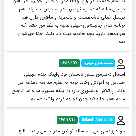
با سلام خدمت عزیزان. واقعا مدرسه خیلی خوبیه. من الان
دومین ساله که دخترم تو این مدرسه درس میخونه. هم
پرسنل خیلی باشخصیت و باتجربه و ماهری دارن هم
برنامه های جانبیشون خیلی عالیه.به نظر من حتما اگه
شرایطشو دارید بچه هاتونو ثبت نام کنید. خدا خیرشون
بده.
محمد هادی حیدری
1401/06/22
امسال دخترمن پیش دبستان بود واینکه بنده خییلی
حساس به اموزش وکادر بودم به نظرم مدرسه دغدغه من
وکادر پرتلاش ودلسوزی داره با اینکه مسیرم دوره اما ترجیح
میدم همینجا باشه چون تجربه کردم واشنا هستم
1401/06/22
Gelareh Ahmadnia
خواهرزاده ی من سه ساله تو این مدرسه س واقعا عالیع