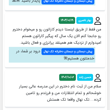
پایدار باشید 🌺🙏
پیش دبستان و دبستان دخترانه تک نهال
بهار ناصري
1403/01/19
من فقط از طريق اينستا ديدم كاراتون رو و ميخوام دخترم
رو جابجا كنم الان يك سال كه پيگير كاراتون هستم
اميدوارم از نزديك هم همينقد پرانرژي و فعال باشيد.
درود بر شما، در
پیش دبستان و دبستان دخترانه تک نهال
خدمتتون هستیم🌺
حسن زاده
1402/10/06
سلام من از ثبت نام دخترم در این مدرسه عالی بسیار
خوشحالم و تمام انتظارات من و فرزندم رو تامین
کرده....تک نهال واقعا تک هستش