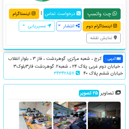
|
چت واتسپ
درخواست تماس
اینستاگرام
انتشار
مسیریابی
اینستاگرام دوم
نمایش نقشه
کرج ، شعبه مرکزی: گوهردشت ، فاز 3 ، بلوار انقلاب
آدرس
:
، خیابان دوم غربی پلاک ۲۴ ، شعبه۲: گوهردشت فاز۳بلوک۳
خیابان ششم پلاک ۴۰
34342857
تصاویر
25
تصویر