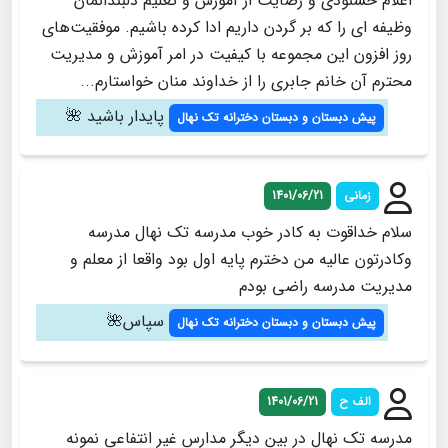
اعلام خشنودی و رضایت از آموزش و تعلیم دلبندانمان
وظیفه ­ای را که بر گردن داریم ادا کرده باشیم. موفقیت‌های
روز افزون این مجموعه با کیفیت در امر آموزش و مدیریت
محترم آن خانم جابری را از خداوند منان خواستارم...
پایدار باشید 🌺
پیش دبستان و دبستان دخترانه تک نهال
زمانی
1401/06/21
سلام خداقوت به کادر خوب مدرسه تک نهال مدرسه
وکادرتون عالیه من دخترم پایه اول بود واقعا از معلم و
مدیریت مدرسه راضی بودم
سپاس🌺
پیش دبستان و دبستان دخترانه تک نهال
الف ح
1401/06/21
مدرسه تک نهال در بین دیگر مدارس غیر انتفاعی نمونه