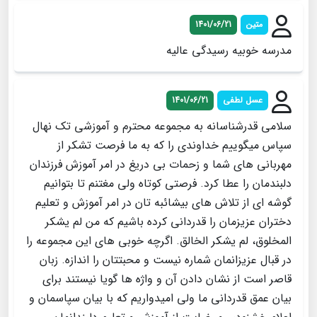
متین
1401/06/21
مدرسه خوبیه رسیدگی عالیه
عسل لطفی
1401/06/21
سلامی قدرشناسانه به مجموعه محترم و آموزشی تک نهال
سپاس می­گوییم خداوندی را که به ما فرصت تشکر از
مهربانی­ های شما و زحمات بی دریغ در امر آموزش فرزندان
دلبندمان را عطا کرد. فرصتی کوتاه ولی مغتنم تا بتوانیم
گوشه­ ای از تلاش­ های بی­شائبه­ تان در امر آموزش و تعلیم
دختران عزیزمان را قدردانی کرده باشیم که من لم یشکر
المخلوق، لم یشکر الخالق. اگرچه خوبی­ های این مجموعه را
در قبال عزیزانمان شماره نیست و محبتتان را اندازه. زبان
قاصر است از نشان دادن آن و واژه ­ها گویا نیستند برای
بیان عمق قدردانی ما ولی امیدواریم که با بیان سپاسمان و