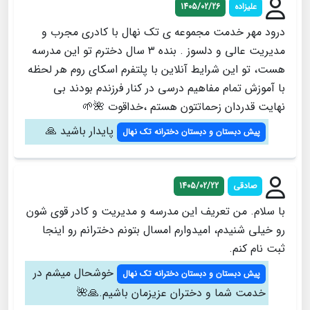
علیزاده
1405/02/26
درود مهر خدمت مجموعه ی تک نهال با کادری مجرب و
مدیریت عالی و دلسوز . بنده ۳ سال دخترم تو این مدرسه
هست، تو این شرایط آنلاین با پلتفرم اسکای روم هر لحظه
با آموزش تمام مفاهیم درسی در کنار فرزندم بودند بی
نهایت قدردان زحماتتون هستم ،خداقوت 🌺🌱
پایدار باشید 🙏
پیش دبستان و دبستان دخترانه تک نهال
صادقی
1405/02/22
با سلام. من تعریف این مدرسه و مدیریت و کادر قوی شون
رو خیلی شنیدم، امیدوارم امسال بتونم دخترانم رو اینجا
ثبت نام کنم.
خوشحال میشم در
پیش دبستان و دبستان دخترانه تک نهال
خدمت شما و دختران عزیزمان باشیم.🙏🌺