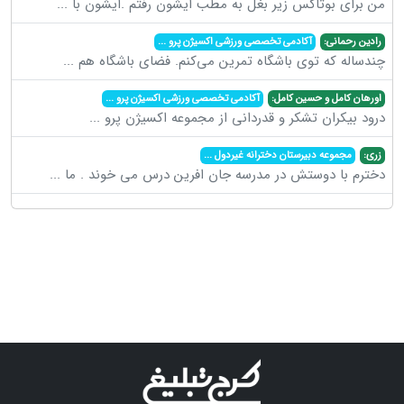
من برای بوتاکس زیر بغل به مطب ایشون رفتم .ایشون با
...
رادین رحمانی:
آکادمی تخصصی ورزشی اکسیژن پرو
...
چندساله که توی باشگاه تمرین می‌کنم. فضای باشگاه هم
...
اورهان کامل و حسین کامل:
آکادمی تخصصی ورزشی اکسیژن پرو
...
درود بیکران تشکر و قدردانی از مجموعه اکسیژن پرو
...
زری:
مجموعه دبیرستان دخترانه غیردول
...
دخترم با دوستش در مدرسه جان افرین درس می خوند . ما
...