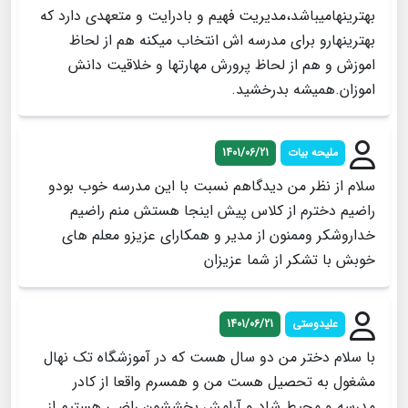
بهترینهامیباشد،مدیریت فهیم و بادرایت و متعهدی دارد که
بهترینهارو برای مدرسه اش انتخاب میکنه هم از لحاظ
اموزش و هم از لحاظ پرورش مهارتها و خلاقیت دانش
اموزان.همیشه بدرخشید.
ملیحه بیات
1401/06/21
سلام از نظر من دیدگاهم نسبت با این مدرسه خوب بودو
راضیم دخترم از کلاس پیش اینجا هستش منم راضیم
خداروشکر وممنون از مدیر و همکارای عزیزو معلم های
خوبش با تشکر از شما عزیزان
علیدوستی
1401/06/21
با سلام دختر من دو سال هست که در آموزشگاه تک نهال
مشغول به تحصیل هست من و همسرم واقعا از کادر
مدرسه و محیط شاد و آرامش بخششون راضی هستیم از