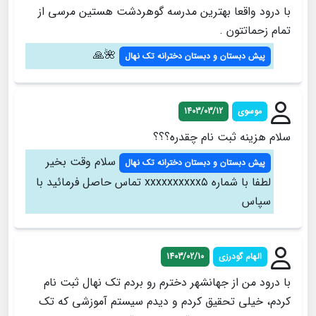
با درود واقعا بهترین مدرسه گوهردشت هستین مرسی از
تمام زحماتتون .
🌺🙏
پیش دبستان و دبستان دخترانه تک نهال
موسوی
1403/03/12
سلام هزینه ثبت نام چقدره؟؟؟
سلام وقت بخیر
پیش دبستان و دبستان دخترانه تک نهال
لطفا با شماره xxxxxxxxxx۵ تماس حاصل فرمائید با
سپاس
الهام گودرزی
1403/02/10
با درود من از جهانشهر دخترم رو بردم تک نهال ثبت نام
کردم، خیلی تحقیق کردم و دیدم سیستم آموزشی که تک