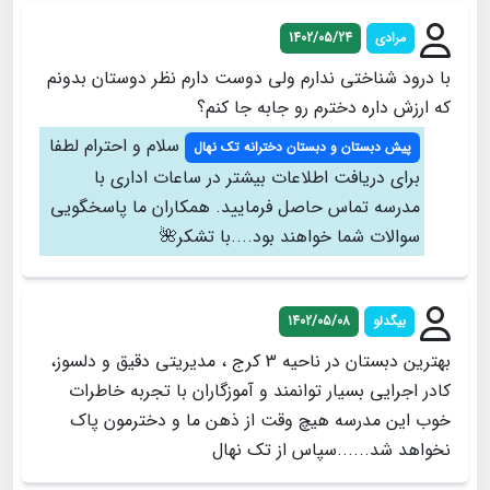
مرادی
1402/05/24
با درود شناختی ندارم ولی دوست دارم نظر دوستان بدونم
که ارزش داره دخترم رو جابه جا کنم؟
سلام و احترام لطفا
پیش دبستان و دبستان دخترانه تک نهال
برای دریافت اطلاعات بیشتر در ساعات اداری با
مدرسه تماس حاصل فرمایید. همکاران ما پاسخگویی
سوالات شما خواهند بود....با تشکر🌺
بیگدلو
1402/05/08
بهترین دبستان در ناحیه 3 کرج ، مدیریتی دقیق و دلسوز،
کادر اجرایی بسیار توانمند و آموزگاران با تجربه خاطرات
خوب این مدرسه هیچ وقت از ذهن ما و دخترمون پاک
نخواهد شد......سپاس از تک نهال