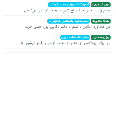
مریم ابراهیمی:
آموزشگاه کامپیوتر و حسابداری ا
...
سلام وقت بخیر لطفا مبلغ شهریه برنامه نویسی بزرگسال
...
ملیحه سالاروند:
مرکز مشاوره روانشناسی اقیانوس
...
من مشاوره آنلاین داشتم با دکتر ذکایی پور. خیلی حرف
...
روژان محمدی :
مطب دکتر فاطمه خزایی
من برای بوتاکس زیر بغل به مطب ایشون رفتم .ایشون با
...