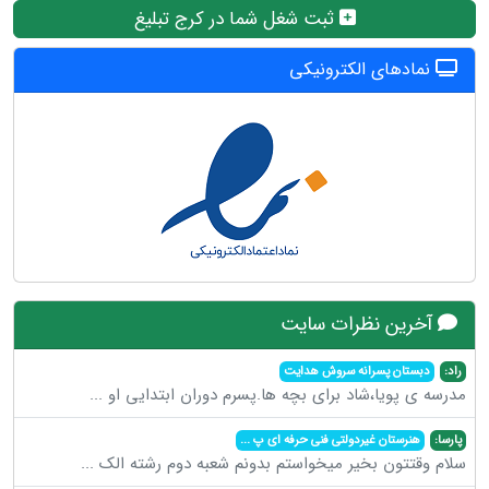
ثبت شغل شما در کرج تبلیغ
نمادهای الکترونیکی
آخرین نظرات سایت
راد:
دبستان پسرانه سروش هدایت
مدرسه ی پویا،شاد برای بچه ها.پسرم دوران ابتدایی او
...
پارسا:
هنرستان غیردولتی فنی حرفه ای پ
...
سلام وقتتون بخیر میخواستم بدونم شعبه دوم رشته الک
...