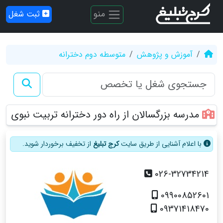
منو
ثبت شغل
آموزش و پژوهش
متوسطه دوم دخترانه
مدرسه بزرگسالان از راه دور دخترانه تربیت نبوی
با اعلام آشنایی از طریق سایت
کرج تبلیغ
از تخفیف برخوردار شوید.
026-32734214
09900852601
09371418470