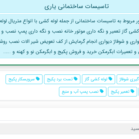
تاسیسات ساختمانی یاری
ور مربوط به تاسیسات ساختمانی از جمله لوله کشی با انواع متریال لول
کشی گاز تعمیر و نگه داری موتور خانه نصب و نگه داری پمپ نصب و ت
یواری و شوفاژ دیواری انجام گرمایش از کف تعویض شیر الات نصب روش
و تعمیرات ابگرمکن خرید و فروش پکیج و ابگرمکن نو و کهنه و ..….
یری شوفاژ
لوله کشی گاز
تست برد پکیج
سرویسکار پکیج
تعمیر پکیج
نصب پمپ آب و منبع
سید