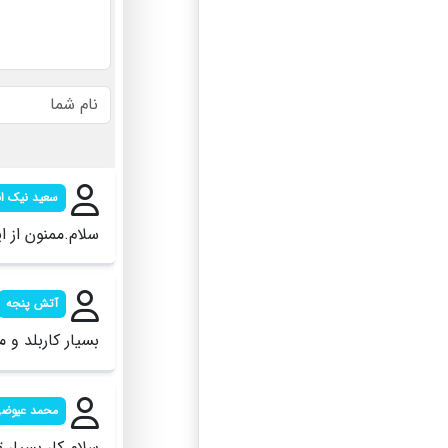
سعید نیک ا
سلام.ممنون از ا
آتش پنجه
بسیار کاربلد و
محمد عیوض
سلام.کار بسیار 