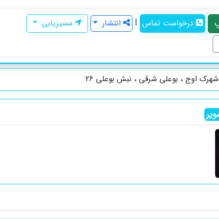
|
درخواست تماس
انتشار
مسیریابی
هرک اوج ، بوعلی شرقی ، نبش بوعلی 26
یر