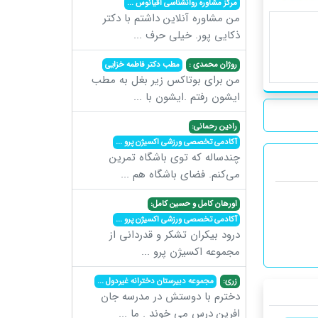
مرکز مشاوره روانشناسی اقیانوس
...
من مشاوره آنلاین داشتم با دکتر
ذکایی پور. خیلی حرف
...
روژان محمدی :
مطب دکتر فاطمه خزایی
من برای بوتاکس زیر بغل به مطب
ایشون رفتم .ایشون با
...
رادین رحمانی:
آکادمی تخصصی ورزشی اکسیژن پرو
...
چندساله که توی باشگاه تمرین
می‌کنم. فضای باشگاه هم
...
اورهان کامل و حسین کامل:
آکادمی تخصصی ورزشی اکسیژن پرو
...
درود بیکران تشکر و قدردانی از
مجموعه اکسیژن پرو
...
زری:
مجموعه دبیرستان دخترانه غیردول
...
دخترم با دوستش در مدرسه جان
افرین درس می خوند . ما
...