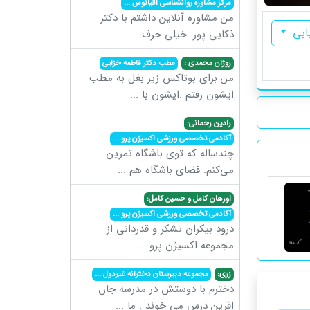
مرکز مشاوره روانشناسی اقیانوس
...
من مشاوره آنلاین داشتم با دکتر
ابی
ذکایی پور. خیلی حرف
...
روژان محمدی :
مطب دکتر فاطمه خزایی
من برای بوتاکس زیر بغل به مطب
ایشون رفتم .ایشون با
...
رادین رحمانی:
آکادمی تخصصی ورزشی اکسیژن پرو
...
چندساله که توی باشگاه تمرین
می‌کنم. فضای باشگاه هم
...
اورهان کامل و حسین کامل:
آکادمی تخصصی ورزشی اکسیژن پرو
...
درود بیکران تشکر و قدردانی از
مجموعه اکسیژن پرو
...
زری:
مجموعه دبیرستان دخترانه غیردول
...
دخترم با دوستش در مدرسه جان
افرین درس می خوند . ما
...