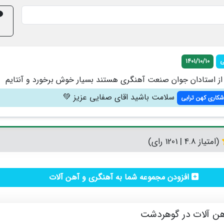
ی
1401/10/10
 از استادان جوان صنعت آهنگری هستند بسیار خوش برخورد و آنتایم
سلامت باشید اقای صفایی عزیز 💚
شکاری کهن ترابی
(امتیاز 4.8 | 1201 رای)
افزودن مجموعه شما به آهنگری و آهن آلات
ن آلات در گوهردشت