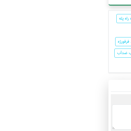
راه پله
فرفورژه
 ضدآب