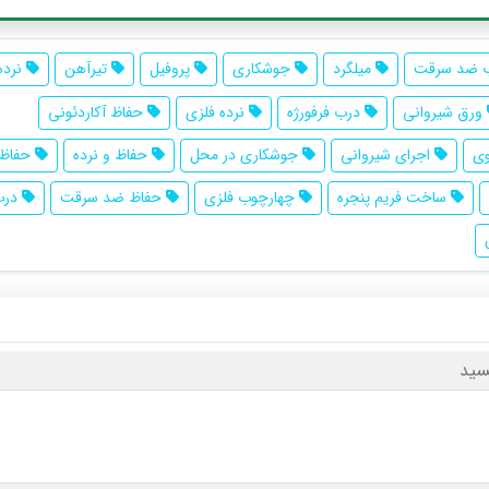
 ضد سرقت
میلگرد
جوشکاری
پروفیل
تیرآهن
نرده 
ورق شیروانی
درب فرفورژه
نرده فلزی
حفاظ آکاردئونی
وی
اجرای شیروانی
جوشکاری در محل
حفاظ و نرده
حفاظ 
ساخت فریم پنجره
چهارچوب فلزی
حفاظ ضد سرقت
درب
سید