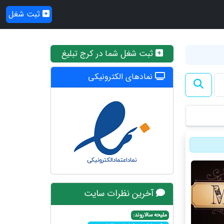
ثبت شغل
ثبت شغل شما در کرج تبلیغ
نمادهای الکترونیکی
آخرین نظرات سایت
ملیحه سالاروند: