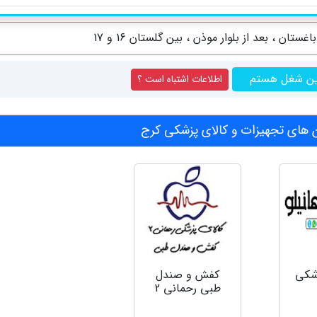
غستان ، بعد از بلوار موذن ، بین گلستان 16 و 17
ین شغل هستم
اطلاعات اشتباه است ؟
های تجهیزات و کالای پزشکی کرج
شکی
کفش و صندل
طبی رحمانی 2