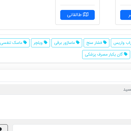
طالقانی
ب واریس
فشار سنج
ماساژور برقی
ویلچر
ماسک تنفسی
گان یکبار مصرف پزشکی
سید