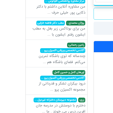
مرکز مشاوره روانشناسی اقیانوس
...
من مشاوره آنلاین داشتم با دکتر
ذکایی پور. خیلی حرف
...
روژان محمدی :
مطب دکتر فاطمه خزایی
من برای بوتاکس زیر بغل به مطب
ایشون رفتم .ایشون با
...
رادین رحمانی:
آکادمی تخصصی ورزشی اکسیژن پرو
...
چندساله که توی باشگاه تمرین
می‌کنم. فضای باشگاه هم
...
اورهان کامل و حسین کامل:
آکادمی تخصصی ورزشی اکسیژن پرو
...
درود بیکران تشکر و قدردانی از
مجموعه اکسیژن پرو
...
زری:
مجموعه دبیرستان دخترانه غیردول
...
دخترم با دوستش در مدرسه جان
افرین درس می خوند . ما
...