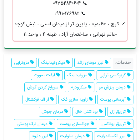
📞 09354840604
📞 09910176982
📌 کرج ، عظیمیه ، پایین تر از میدان اسبی ، نبش کوچه
حاتم تهرانی ، ساختمان آراد ، طبقه ۴ ، واحد ۱۱
خدمات:
لیزر موهای زائد
میکرونیدلینگ
مزوتراپی
کربوکسی تراپی
مزونیدلینگ
لیفت صورت
درمان ریزش مو
میکرودرم
سوراخ کردن گوش
آبرسانی پوست
زاویه سازی فک
آر اف فرکشنال
تزریق ژل
برداشتن خال
درمان جوش
تزریق بوتاکس
جوانسازی پوست
درمان ترک پوستی
لیزر الکساندرایت
درمان سلولیت
لیزر دایود