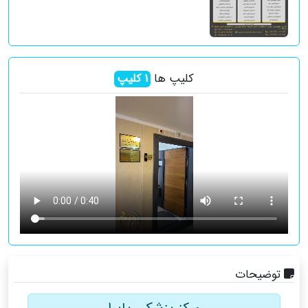
کلیپ ها
1
کلیپ
توضیحات