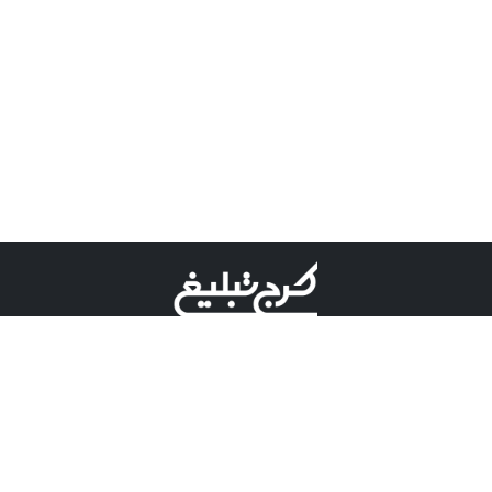
©کرج تبلیغ علامت تجاری ثبت شده در "اداره ثبت برند"
میباشد و هرگونه استفاده از این عنوان با پسوند و پیشوند قابل
پیگیری قضایی میباشد.
دارای نماد اعتبار 1 ستاره از مركز توسعه تجارت الكترونیكی
وزارت صنعت، معدن و تجارت.