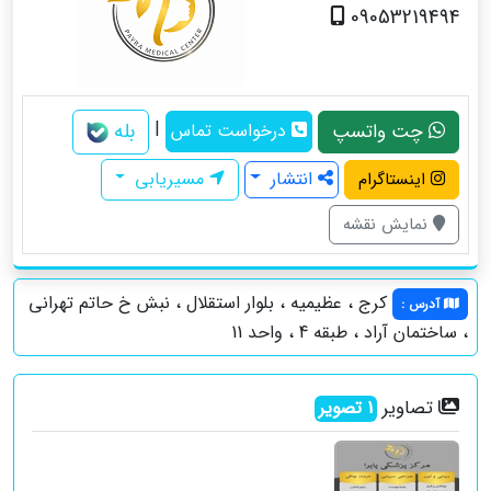
09053219494
|
بله
چت واتسپ
درخواست تماس
انتشار
مسیریابی
اینستاگرام
نمایش نقشه
کرج ، عظیمیه ، بلوار استقلال ، نبش خ حاتم تهرانی
آدرس
:
، ساختمان آراد ، طبقه 4 ، واحد 11
تصاویر
1
تصویر