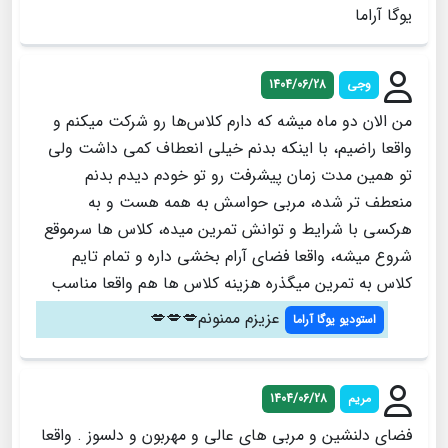
یوگا آراما
وجی
1404/06/28
من الان دو ماه میشه که دارم کلاس‌ها رو شرکت میکنم و
واقعا راضیم، با اینکه بدنم خیلی انعطاف کمی داشت ولی
تو همین مدت زمان پیشرفت رو تو خودم دیدم بدنم
منعطف تر شده، مربی حواسش به همه هست و به
هرکسی با شرایط و توانش تمرین میده، کلاس ها سرموقع
شروع میشه، واقعا فضای آرام بخشی داره و تمام تایم
کلاس به تمرین میگذره هزینه کلاس ها هم واقعا مناسب
عزیزم ممنونم💋💋💋
استودیو یوگا آراما
مریم
1404/06/28
فضای دلنشین و مربی های عالی و مهربون و دلسوز . واقعا