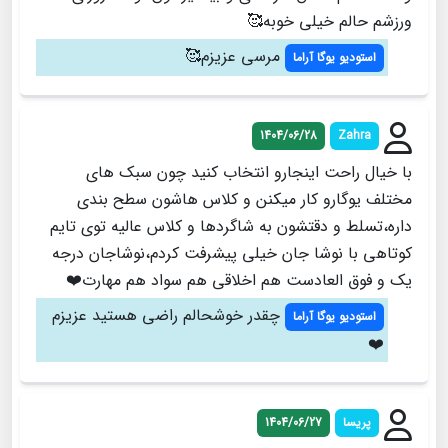
ورزشم حالم خیلی خوبه🥰
مرسی عزیزم🥰
استودیو یوگا آراما
1404/06/28
Zahra
با خیال راحت اینجارو انتخاب کنید چون سبک های
مختلف یوگارو کار میکنن و کلاس هاشون سطح بندی
داره،تسلط و دقتشون به شاگردها و کلاس عالیه توی تایم
کوتاهی با نوشا جان خیلی پیشرفت کردم،نوشاجان درجه
یک و فوق العادست هم اخلاقی هم سواد هم مهارت❤️
چقدر خوشحالم راضی هستید عزیزم
استودیو یوگا آراما
❤️
پریسا
1404/06/27