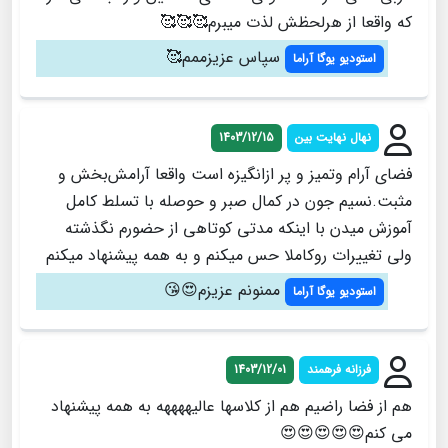
که واقعا از هرلحظش لذت میبرم🥰🥰🥰
سپاس عزیزممم🥰
استودیو یوگا آراما
نهال نهایت بین
1403/12/15
فضای آرام وتمیز و پر ازانگیزه است واقعا آرامش‌بخش و
مثبت.نسیم جون در کمال صبر و حوصله با تسلط کامل
آموزش میدن با اینکه مدتی کوتاهی از حضورم نگذشته
ولی تغییرات روکاملا حس میکنم و به همه پیشنهاد میکنم
ممنونم عزیزم😍😘
استودیو یوگا آراما
فرزانه فرهمند
1403/12/01
هم از فضا راضیم هم از کلاسها عالیههههه به همه پیشنهاد
می کنم😍😍😍😍😍