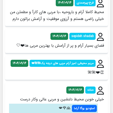
فرح-پیرصمدی
1404/09/14
محیط کاملا آرام و باروحیه ،با مربی های کارآ و مطمئن من
خیلی راضی هستم و آرزوی موفقیت و آرامش براتون دارم
1404/09/14
sepideh shadab
فضای بسیار آرام‌ و‌ پر از آرامش با بهترین مربی ها❤️🤍
مریم محیطی تمیز آرام مربی های درجه یک🌺🌺❤️
1404/09/14
👏❤️🌺🌺
حنانه
1404/09/14
خیلی خوبن محیط دلنشین و مربی عالی و‌کار درست
🙏🌹💋
استودیو یوگا آراما