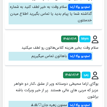
سلام وقت به خیر لطف کنید به شماره
استودیو یوگا آراما
گذاشته شما یا پیام بدید یا تماس بگیرید اطلاع میدن
خدمتتون
1405/02/09
Mrym
سلام وقت بخیر.هزینه کلاس‌هاتون رو لطف میکنید
باهاتون تماس میگیریم
استودیو یوگا آراما
زهره
1405/02/04
یوگای اراما محیطی دوستانه وپر از عشق ،کنار دو خواهر
عزیز که مربی های عالی هستند .پر از خیر وبرکت باشه
براشون
ممنون زهره جان🤍🙏🧘
استودیو یوگا آراما