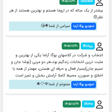
1405/01/30
Souzana
بیشتر از یک ساله که در اروما هستم و بهترین هستند از هر
نظر😍
سپاس از شما🌟😘
استودیو یوگا آراما
پروانه🦋
1405/01/30
انتخاب و شرکت در کلاسهای یوگا آراما یکی از بهترین و
مثبت ترین انتخابات زندگیم بود،هر دو مربی (نوشا جان و
نسیم جان)بسیار فعال و حرفه ای هستن، مهمتر از همه با
اخلاق و صبورن، محیط کاملا آرامش بخش و تمیز است.
ممنونم از شما🌹🤍🌟
استودیو یوگا آراما
1405/01/27
Shima