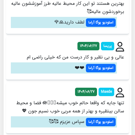
بهترین هستند تو این کار محیط عالیه طرز آموزششون عالیه
برخوردشون عالیه🥰
لطف دارید🙏🌹
استودیو یوگا آراما
پريسا
1404/06/27
عالي و بي نظير و كار درست من كه خيلي راضي ام
❤️❤️
استودیو یوگا آراما
1404/06/27
Maede
تنها جایه که واقعا حالم خوب میشه🧘🏽‍♀️🪷 فضا و محیط
سالن بینظیره و بهتر از همه مربی خوب نسیم جون 💖
سپاس عزیزم 🥰🥰
استودیو یوگا آراما