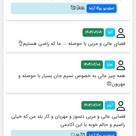
🙏😘🥰
استودیو یوگا آراما
آتنا
1404/02/09
فضای عالی و مربی با حوصله ....ما که راضی هستیم👌
سارا
1404/02/08
همه چیز عالی به خصوص نسیم جان بسیار با حوصله و
مهربون😍
آرام
1404/02/07
فضایی عالی و مربی دلسوز و مهربان و کار بلد من که خیلی
راضیم و حالم خوبه با این اکادمی
🥰🙏🤍
استودیو یوگا آراما