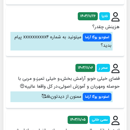
نادیا
1403/11/26
هزینش چقدر؟
میتونید به شماره xxxxxxxxxx۴ پیام
استودیو یوگا آراما
بدید؟
سحر ر
1403/11/06
فضای خیلی خوبو آرامش بخش،و خیلی تمیز،و مربی با
حوصله ومهربان و آموزش اصولی،در کل واقعا عالییه😍
ممنون از دیدتون🙏🥰
استودیو یوگا آراما
مصی خانی
1403/11/05