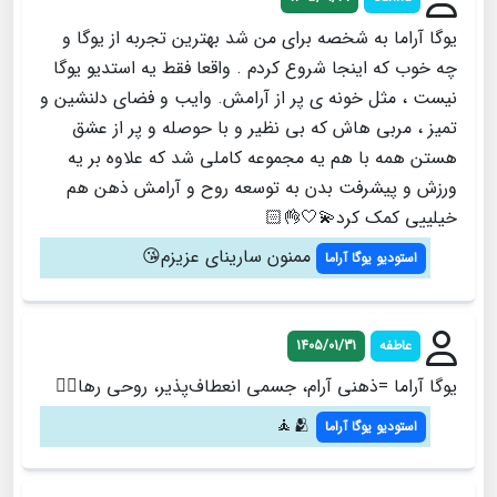
یوگا آراما به شخصه برای من شد بهترین تجربه از یوگا و
چه خوب که اینجا شروع کردم . واقعا فقط یه استدیو یوگا
نیست ، مثل خونه ی پر از آرامش. وایب و فضای دلنشین و
تمیز ، مربی هاش که بی نظیر و با حوصله و پر از عشق
هستن همه با هم یه مجموعه کاملی شد که علاوه بر یه
ورزش و پیشرفت بدن به توسعه روح و آرامش ذهن هم
خیلییی کمک کرد💫🤍👌🏻
ممنون سارینای عزیزم😘
استودیو یوگا آراما
عاطفه
1405/01/31
یوگا آراما =ذهنی آرام، جسمی انعطاف‌پذیر، روحی رها🧘‍♀️
🫂🧘
استودیو یوگا آراما