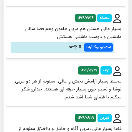
محدثه
1404/09/14
بسیار عالی هستن هم مربی هامون وهم فضا سالن
دلنشین و دوست داشتنی هستش
🙏🌹💋
استودیو یوگا آراما
ترانه
1404/06/29
محیط بسیار آرامش بخش و عالی. ممنونم از هر دو مربی
نوشا و نسیم جون بسیار حرفه ای هستند. خدارو شکر
میکنم با فضای شما آشنا شدم.
شیرین
1404/06/29
فضا بسیار عالی ،مربی آگاه و حاذق و بااخلاق ممنونم از