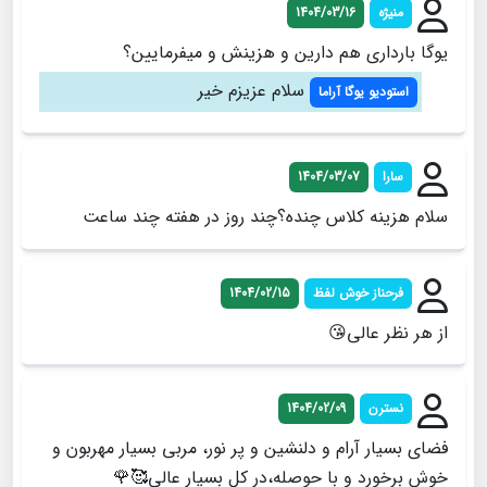
منیژه
1404/03/16
یوگا بارداری هم دارین و هزینش و میفرمایین؟
سلام عزیزم خیر
استودیو یوگا آراما
سارا
1404/03/07
سلام هزینه کلاس چنده؟چند روز در هفته چند ساعت
فرحناز خوش لفظ
1404/02/15
از هر نظر عالی😘
نسترن
1404/02/09
فضای بسیار آرام و دلنشین و پر نور، مربی بسیار مهربون و
خوش برخورد و با حوصله،در کل بسیار عالی🥰🌹