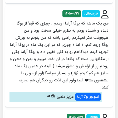
فارسیجانی
1405/01/31
من یک ماهه که یوگا آراما اومدم . چیزی که قبلاً از یوگا
دیده و شنیده بودم به نظرم خیلی سخت بود و من
هیچوقت فکر نمیکردم راهی باشه که من بتونم به ورزش
یوگا ورود کنم. « اما » چیزی که در این یک ماه در یوگا آراما
تجربه کردم دیدگاهم رو به کلی تغییر داد و یوگا آراما یکی
از مکانهایی ست که واقعا در آن لذت میبرم و بدن و ذهن و
روحم پر از آرامش و عشق میشه ( البته در همین یک ماه
سایز هم کم کردم 😉 ) و بسیار سپاسگزارم از مربی با
عشقمون 🙏❤️ امیدوارم این لذت رو دیگران هم تجربه
کنند.
عزیز دلمی 😘💋
استودیو یوگا آراما
1405/01/31
Sarina