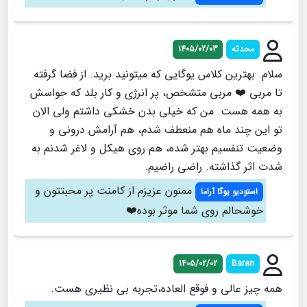
محدثه
1405/02/03
سلام. بهترین کلاس یوگایی که میتونید برید. از فضا گرفته
تا مربی ❤️ مربی متشخص، پر انرژی و کار بلد که حواسش
به همه هست. من که خیلی بدن خشکی داشتم ولی الان
تو این چند ماه هم منعطف شدم، هم آرامش درونی و
وضعیت تنفسیم بهتر شده، هم روی هیکل و لاغر شدنم به
شدت اثر گذاشته. راضی راضیم.
ممنون عزیزم از کامنت پر محبتتون و
استودیو یوگا آراما
خوشحالم روی شما موثر بوده❤️
1405/02/02
Baran
همه چیز عالی و فوقع العاده،تجربه بی نظیری هست.