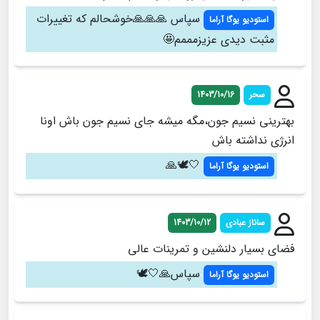
سپاس 🙏🙏🙏خوشحالم که تغییرات
استودیو یوگا آراما
مثبت دیدی عزیزمممم🤩
سحر
1403/10/16
بهترینی نسیم جون،مگه میشه جای نسیم جون باش اونا
انرژی نداشته باش
🤍🕊️🙏
استودیو یوگا آراما
ساناز عبادی
1403/10/12
فضای بسیار دلنشین و تمرینات عالی
سپاس🙏🤍🕊️
استودیو یوگا آراما