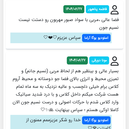
فاطمه پناهپور
1404/06/27
فضا عالی ،مربی با سواد صبور مهربون رو دستت نیست
نسیم جون
سپاس عزیزم🤍❤️🤍
استودیو یوگا آراما
مونا دورقی
1404/06/27
بسیار عالی و بینظیر هم از لحاظ مربی (نسیم جانم) و
تمیزی محیط و انرژی بالای فضا جو دوستانه و محیط آروم
کلاس برام خیلی دلچسب و عالیه نزدیک به سه ماه تمام
هست شرکت میکنم داخل کلاس و با درد شدید سیاتیک
وارد کلاس شدم با حرکات اصولی و درست نسیم جون الان
کاملا اوکی هستم ؛ سپاس بینهایت 🙏✨️🤍
خدا رو شکر عزیزممم ممنون از
استودیو یوگا آراما
کامنتت🌹🤍