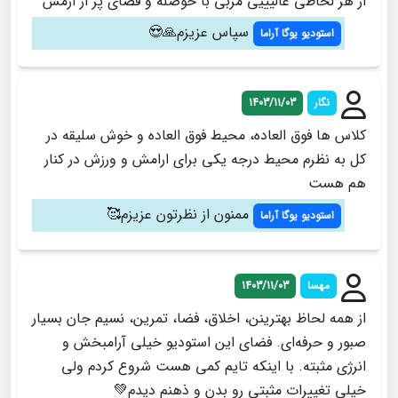
از هر لحاظی عالیییی مربی با حوصله و فضای پر از ارمش
سپاس عزیزم🙏😍
استودیو یوگا آراما
نگار
1403/11/03
کلاس ها فوق العاده، محیط فوق العاده و خوش سلیقه در
کل به نظرم محیط درجه یکی برای ارامش و ورزش در کنار
هم هست
ممنون از نظرتون عزیزم🥰
استودیو یوگا آراما
مهسا
1403/11/03
از همه لحاظ بهترینن، اخلاق، فضا، تمرین، نسیم جان بسیار
صبور و حرفه‌ای. فضای این استودیو خیلی آرامبخش و
انرژی مثبته. با اینکه تایم کمی هست شروع کردم ولی
خیلی تغییرات مثبتی رو بدن و ذهنم دیدم💚