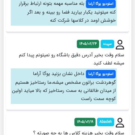
بله مناسبه مهمه بتونه ارتباط برقرار
استودیو یوگا آراما
کنه میتونید یکبار بیارید فضا رو ببینه و بعد اگر
خوشش اومد در کلاسها شرکت کنه
سپیده
1405/02/24
سلام وقت بخیر آدرس دقیق باشگاه رو نمیتونم پیدا کنم
میشه لطف کنید
داخل نشان بزنید یوگا آراما
استودیو یوگا آراما
گوهردشت براتون مشخص میشه،ما رستاخیز هستیم
از میدان طالقانی به سمت رستاخیز که بالا میاید اولین
کوچه سمت راست
1405/02/19
Abadeh
سلام وقت بخیر هزینه کلاس ها به چه صورته ؟