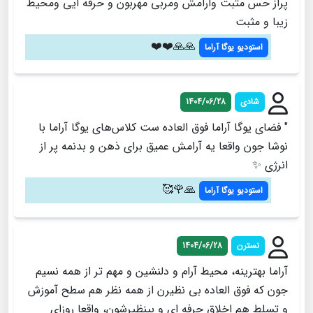
پراز حس مثبت وارامش ومربی مهربون و حرفه ایی ومحیط
زیبا و مثبت
🙏🙏❤️❤️
استودیو یوگا آراما
شادی
1404/06/28
" فضای یوگا آراما فوق العاده ست کلاس‌های یوگا آراما با
نوشا جون واقعا یه آرامش عمیق برای ذهن و بدنمه پر از
انرژی ✨
🙏🌹🥰
استودیو یوگا آراما
نسترن
1404/06/28
آراما بهترینه، محیط آرام و دلنشین و مهم تر از همه نسیم
جون که فوق العاده بی نظیرن از همه نظر هم سطح آموزش
و تسلط هم اخلاق حرفه ای و بینظیرشون، واقعا روزای