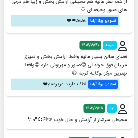
از همه نظر عالیه هم محیطی آرامش بخش و زیبا هم مربی
های صبور وحرفه ای 🤍
🙏🙏💋❤️
استودیو یوگا آراما
ملیحه
1404/09/30
فضای سالن بسیار عالیه واقعا، ارامش بخش و تمیززز
مربیان فوق حرفه ای 😍صبور و مهربونی داره 😍واقعا
بهترین مرکز یوگاعه کرجه 😍
لطف دارید عزیزممم❤️
استودیو یوگا آراما
تینا
1404/09/15
محیطی سرشار از آرامش و حال خوب 🫶🏻💞💕💘