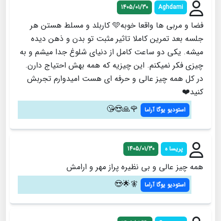
1405/01/30
Aghdami
فضا و مربی ها واقعا خوبه🩵 کاربلد و مسلط هستن هر
جلسه بعد تمرین کاملا تاثیر مثبت تو بدن و ذهن دیده
میشه. یکی دو ساعت کامل از دنیای شلوغ جدا میشم و به
چیزی فکر نمیکنم. این چیزیه که همه بهش احتیاج دارن.
در کل همه چیز عالی و حرفه ای هست امیدوارم تجربش
کنید❤️
🌹🙏😍😘
استودیو یوگا آراما
پريسا ه
1405/01/30
همه چيز عالي و بي نظيره پراز مهر و ارامش
🧚🌟😍
استودیو یوگا آراما