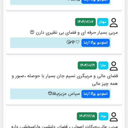
مهناز
1404/02/07
مربي بسيار حرفه اي و فضاي بي نظيري دارن 😍
🤍🌹😘
استودیو یوگا آراما
سارا
1404/01/19
فضای عالی و مربیگری نسیم جان بسیار با حوصله ،صبور و
همه چیز عالی
سپاس عزیزم🙏😍
استودیو یوگا آراما
مونا
1403/12/15
مربی عالی،حرکات اصولی ، فضای دلنشین وارامبخشی داره