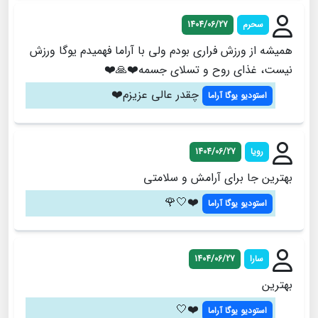
سحرم
1404/06/27
همیشه از ورزش فراری بودم ولی با آراما فهمیدم یوگا ورزش
نیست، غذای روح و تسلای جسمه❤️🙏❤️
چقدر عالی عزیزم❤️
استودیو یوگا آراما
رویا
1404/06/27
بهترین جا برای آرامش و سلامتی
❤️🤍🌹
استودیو یوگا آراما
سارا
1404/06/27
بهترین
❤️🤍
استودیو یوگا آراما