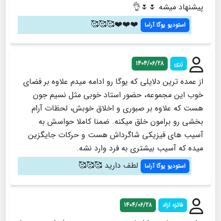
پیشنهاد میشه 🌷🌷👌
❤️❤️❤️🥰🥰🥰
استودیو یوگا آراما
زری
1404/06/28
از عمده ترین دلایلی که یوگا رو ادامه میدم علاوه بر فضای
خوب این مجموعه، حضور استاد خوبی مثل نسیم جون
هست که علاوه بر صبوری و اخلاق خوبش، لحظات آرام
بخشی رو برامون خلق میکنه. ضمنا کاملا حواسش به
آسیب های فیزیکی شاگرداش هست و حرکات جایگزین
میده که آسیب بیشتری به فرد وارد نشه.
لطف دارید 🥰🥰🥰
استودیو یوگا آراما
فائزه ازاد
1404/06/28