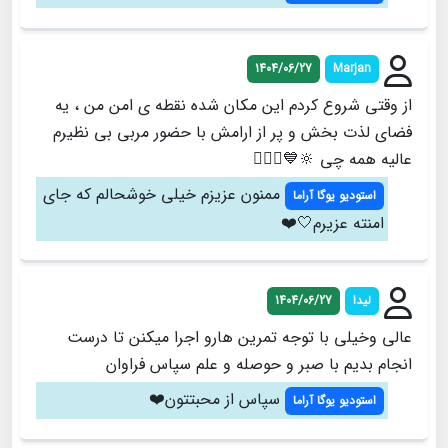
1404/06/27
Marjan
از وقتی شروع کردم این مکان شده نقطه ی امن من ، یه
فضای لذت بخش و پر از ارامش با حضور مربی بی نظیرم
عالیه همه چی 🔆💙🧘🏽‍♀️
ممنون عزیزم خیلی خوشحالم که جای
استودیو یوگا آراما
امنته عزیرم🤍❤️
لیدا
1404/06/27
عالی وخیلی با توجه تمرین هارو اجرا میکنن تا درست
انجام بدیم با صبر و حوصله و علم سپاس فراوان
سپاس از محبتتون❤️
استودیو یوگا آراما