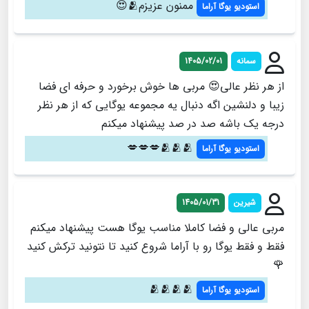
ممنون عزیزم🫂😍
استودیو یوگا آراما
سمانه
1405/02/01
از هر نظر عالی😍 مربی ها خوش برخورد و حرفه ای فضا
زیبا و دلنشین اگه دنبال یه مجموعه یوگایی که از هر نظر
درجه یک باشه صد در صد پیشنهاد میکنم
🫂🫂🫂💋💋💋
استودیو یوگا آراما
شیرین
1405/01/31
مربی عالی و فضا‌ کاملا مناسب یوگا هست پیشنهاد میکنم
فقط و فقط یوگا رو با آراما شروع کنید تا نتونید ترکش کنید
🌹
🫂🫂🫂🫂
استودیو یوگا آراما