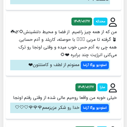
محدثه
1404/06/27
من که از همه چیز راضیم. از فضا و محیط دلنشینش🌻🌿☘️
🪴 گرفته تا مربی 🧘🏻‍♀️ با حوصله، کاربلد و آدم حسابی.
همه چی به آدم حس خوب میده و وقتی اونجا رو ترک
می‌کنی انرژیت چند برابره ❤️🌻
ممنونم از لطف و کامنتتون❤️
استودیو یوگا آراما
سارا
1404/06/27
خیلی خوبه من واقعا روحیم عالی شده از وقتی رفتم اونجا
خدا رو شکر عزیزممم🌹🌹🌹🤍🤍🤍
استودیو یوگا آراما